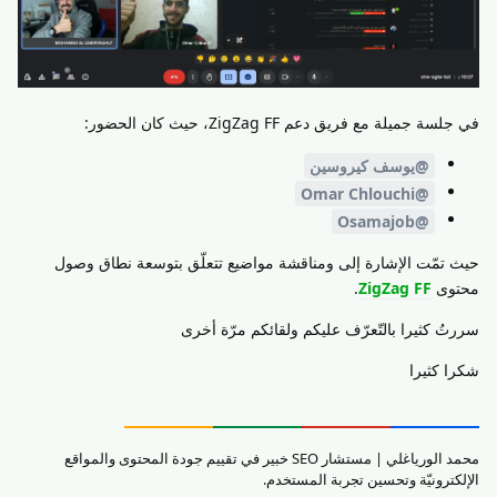
في جلسة جميلة مع فريق دعم ZigZag FF، حيث كان الحضور:
@يوسف كيروسين
@Omar Chlouchi
@Osamajob
حيث تمّت الإشارة إلى ومناقشة مواضيع تتعلّق بتوسعة نطاق وصول
محتوى
ZigZag FF
.
سررتُ كثيرا بالتّعرّف عليكم ولقائكم مرّة أخرى
شكرا كثيرا
محمد الورياغلي | مستشار SEO خبير في تقييم جودة المحتوى والمواقع
الإلكترونيّة وتحسين تجربة المستخدم.