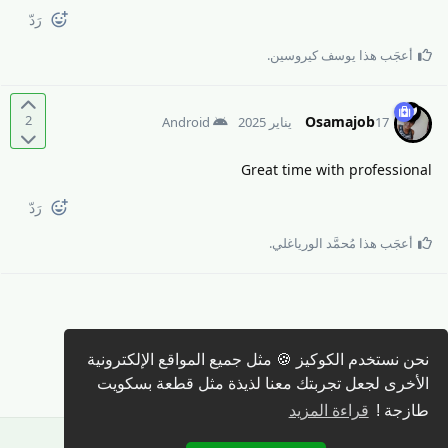
رَدّ
أعجَب هذا
يوسف كيروسين
.
2
Osamajob
17 يناير 2025
Android
Great time with professional
رَدّ
أعجَب هذا
مُحمَّد الورياغلي
.
كتابة رد 🖊️
نحن نستخدم الكوكيز 🍪 مثل جميع المواقع الإلكترونية
الأخرى لجعل تجربتك معنا لذيذة مثل قطعة بسكويت
طازجة !
قراءة المزيد