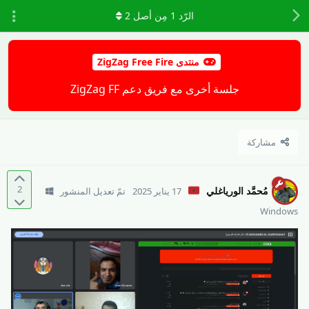
الرّد
1
مِن أصل
2
منتدى ZigZag Free Fire
جلسة أخرى مع فريق دعم ZigZag FF
مشاركة
2
مُحمَّد الورياغلي
17 يناير 2025
تمّ تعديل المنشور
Windows