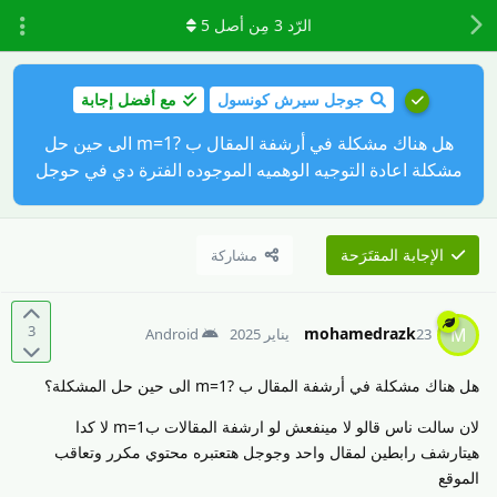
الرّد
3
مِن أصل
5
جوجل سيرش كونسول
مع أفضل إجابة
هل هناك مشكلة في أرشفة المقال ب ?m=1 الى حين حل
مشكلة اعادة التوجيه الوهميه الموجوده الفترة دي في حوجل
الإجابة المقتَرَحة
مشاركة
3
mohamedrazk
M
23 يناير 2025
Android
هل هناك مشكلة في أرشفة المقال ب ?m=1 الى حين حل المشكلة؟
لان سالت ناس قالو لا مينفعش لو ارشفة المقالات بm=1 لا كدا
هيتارشف رابطين لمقال واحد وجوجل هتعتبره محتوي مكرر وتعاقب
الموقع