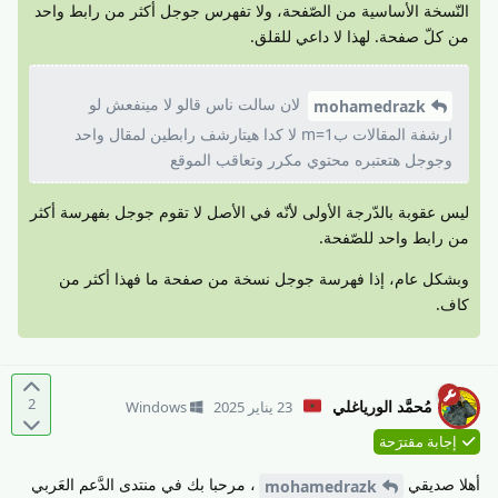
النّسخة الأساسية من الصّفحة، ولا تفهرس جوجل أكثر من رابط واحد
من كلّ صفحة. لهذا لا داعي للقلق.
لان سالت ناس قالو لا مينفعش لو
mohamedrazk
ارشفة المقالات بm=1 لا كدا هيتارشف رابطين لمقال واحد
وجوجل هتعتبره محتوي مكرر وتعاقب الموقع
ليس عقوبة بالدّرجة الأولى لأنّه في الأصل لا تقوم جوجل بفهرسة أكثر
من رابط واحد للصّفحة.
وبشكل عام، إذا فهرسة جوجل نسخة من صفحة ما فهذا أكثر من
كاف.
2
مُحمَّد الورياغلي
23 يناير 2025
Windows
إجابة مقترَحة
أهلا صديقي
، مرحبا بك في منتدى الدَّعم العَربي
mohamedrazk