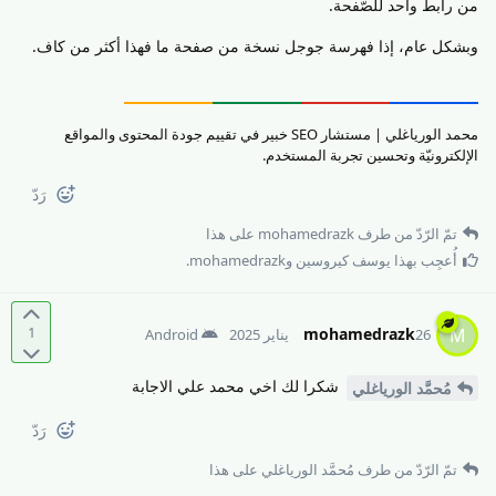
من رابط واحد للصّفحة.
وبشكل عام، إذا فهرسة جوجل نسخة من صفحة ما فهذا أكثر من كاف.
محمد الورياغلي | مستشار SEO خبير في تقييم جودة المحتوى والمواقع
الإلكترونيّة وتحسين تجربة المستخدم.
رَدّ
تمّ الرّدّ من طرف
mohamedrazk
على هذا
أُعجِب بهذا
يوسف كيروسين
و
mohamedrazk
.
1
mohamedrazk
M
26 يناير 2025
Android
شكرا لك اخي محمد علي الاجابة
مُحمَّد الورياغلي
رَدّ
تمّ الرّدّ من طرف
مُحمَّد الورياغلي
على هذا