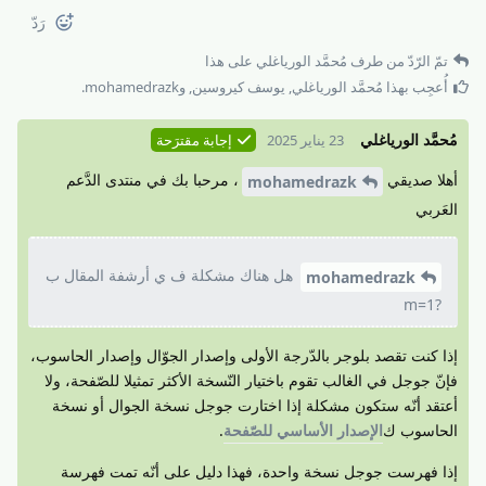
رَدّ
تمّ الرّدّ من طرف
مُحمَّد الورياغلي
على هذا
أُعجِب بهذا
مُحمَّد الورياغلي
,
يوسف كيروسين
, و
mohamedrazk
.
مُحمَّد الورياغلي
23 يناير 2025
إجابة مقترَحة
أهلا صديقي
، مرحبا بك في منتدى الدَّعم
mohamedrazk
العَربي
هل هناك مشكلة ف ي أرشفة المقال ب
mohamedrazk
?m=1
إذا كنت تقصد بلوجر بالدّرجة الأولى وإصدار الجوّال وإصدار الحاسوب،
فإنّ جوجل في الغالب تقوم باختيار النّسخة الأكثر تمثيلا للصّفحة، ولا
أعتقد أنّه ستكون مشكلة إذا اختارت جوجل نسخة الجوال أو نسخة
الحاسوب ك
الإصدار الأساسي للصّفحة
.
إذا فهرست جوجل نسخة واحدة، فهذا دليل على أنّه تمت فهرسة