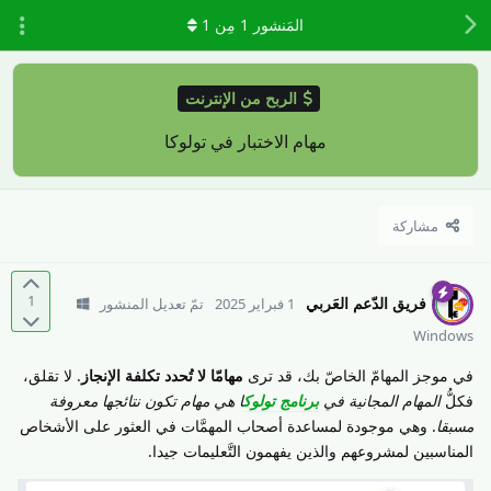
المَنشور
1
مِن
1
الربح من الإنترنت
مهام الاختبار في تولوكا
مشاركة
1
فريق الدّعم العَربي
1 فبراير 2025
تمّ تعديل المنشور
Windows
في موجز المهامّ الخاصّ بك، قد ترى
مهامّا لا تُحدد تكلفة الإنجاز
. لا تقلق،
فكلُّ
المهام المجانية في
برنامج تولوك
ا هي مهام تكون نتائجها معروفة
مسبقا
. وهي موجودة لمساعدة أصحاب المهمَّات في العثور على الأشخاص
المناسبين لمشروعهم والذين يفهمون التَّعليمات جيدا.