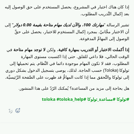
إذا كان هناك اختبار في المشروع، يحصل المستخدم على حق الوصول إليه
بعد إكمال التَّدريب المطلوب.
تشير الرسالة “
مهارتك 100، والآن لديك مهام متاحة بقيمة 0.00 دولار
” إلى
أن الاختبار مجَّانيّ. بمجرد إكمال المستخدِم للاختبار، يحصل على حقِّ
الوصول إلى المهامِّ المدفوعة.
إذا أكملت الاختبار أو التدريب بمهارة كافية
، ولكن
لا توجد مهام متاحة
في
الوقت الحالي، فلا داعي للقلق. حتى إذا اكتسبت مستوى المهارة
المطلوب، فقد لا تكون المهام موجودة دائما في النِّظام. يتم تحميلها إلى
تولوكا (Toloka) حسب الحاجة. لذلك، يوصى بتسجيل الدخول بشكل دوري
إلى تولوكا والتَّحقق مما إذا كانت المهامُّ قد ظهرت على الصَّفحة الرَّئيسيَّة.
هل بحاجة إلى مزيد من المساعدة؟ يُمكنك الرّدّ على هذا المنشور.
#تولوكا
#مساعدة_تولوكا
#toloka
#toloka_help
رَدّ