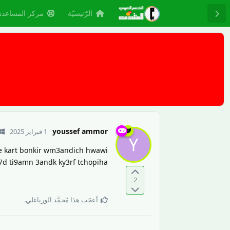
الرّئيسيّة
مركز المساعدة
youssef ammor
1 فبراير 2025
Y
he kart bonkir wm3andich hwawi
7d ti9amn 3andk ky3rf tchopiha
2
أعجَب هذا
مُحمَّد الورياغلي
.