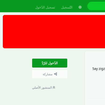
التّسجيل
تسجيل الدّخول
الدّخول للرّدّ
5ay zig
مشاركة
رَدّ
المنشور الأصلي