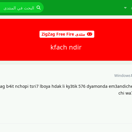
منتدى ZigZag Free Fire
kfach ndir
Windows
zag b4it nchopi tsri7 lboya hdak li ky3tik 576 dyamonda em3andic
chi wa