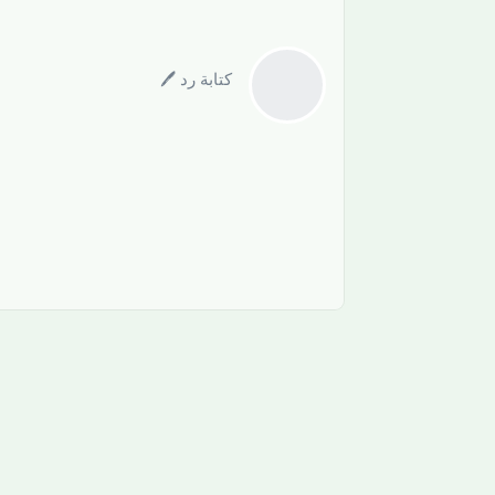
كتابة رد 🖊️