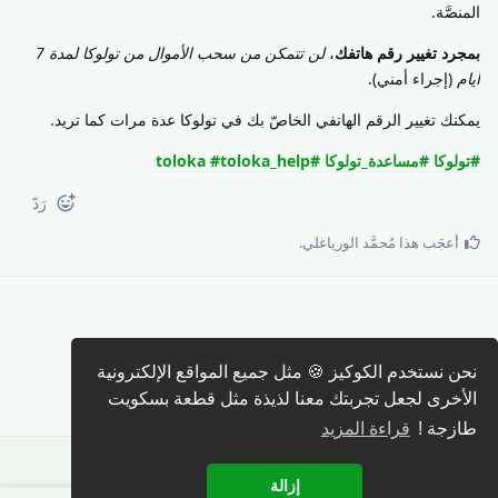
المنصَّة.
بمجرد تغيير رقم هاتفك
،
لن تتمكن من سحب الأموال من تولوكا لمدة 7
أيام
(إجراء أمني).
يمكنك تغيير الرقم الهاتفي الخاصّ بك في تولوكا عدة مرات كما تريد.
#تولوكا
#مساعدة_تولوكا
#toloka
#toloka_help
رَدّ
أعجَب هذا
مُحمَّد الورياغلي
.
نحن نستخدم الكوكيز 🍪 مثل جميع المواقع الإلكترونية
كتابة رد 🖊️
الأخرى لجعل تجربتك معنا لذيذة مثل قطعة بسكويت
طازجة !
قراءة المزيد
إزالة