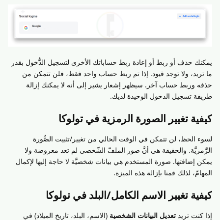
يمكنك حذف أو ربط أو إعادة ربط حساباتك الأخرى لتسجيل الدُّخول بقدر
ما تريد، ولا توجد قيود. إذا تم ربط حساب واحد فقط، فلن تتمكن من
حذفه وربط حساب آخر. سيظهر إشعار يشير إلى أنه لا يمكنك إزالة
طريقة تسجيل الدخول الوحيدة لديك.
كيفية تغيير الصورة الرمزية في تولوكا
لسوء الحظ، لن تتمكن في الوقت الحالي من تغيير/تثبيت الصُّورة
الرَّمزيَّة. والحقيقة هي أنَّ صور الملفّ الشّخصي لم تعد معروضة ولا
يمكن إضافتها. صورة المستخدم هي بيانات شخصيَّة لا حاجة إليها لإكمال
المهامّ، لذلك قمنا بإزالة هذه الميزة.
كيفية تغيير الاسم الكامل/البلد في تولوكا
إذا كنت تريد
تعديل البيانات الشخصية
(الاسم، البلد، تاريخ الميلاد) في