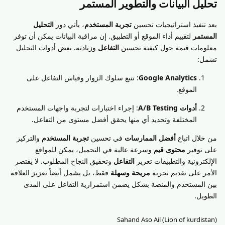
تحليل البيانات والتطوير المستمر
بعد تنفيذ استراتيجيات تحسين
تجربة المستخدم
، يأتي دور
التحليل
المستمر
لتقييم أداء الموقع أو التطبيق. إن مراقبة البيانات يمكن أن توفر
معلومات قيمة حول كيفية تحسين
التفاعل
وزيادته. بعض أدوات التحليل
تشمل:
Google Analytics
: تتبع سلوك الزوار وقياس التفاعل على
الموقع.
أدوات A/B Testing
: إجراء اختبارات لتجربة واجهات المستخدم
المختلفة وتحديد أي منها يحقق أفضل مستوى من التفاعل.
من خلال اتباع
أفضل الممارسات
في تحسين
تجربة المستخدم
والتركيز
على توفير
محتوى قيم
وسرعة عالية في التحميل، يمكن للمواقع
الإلكترونية والتطبيقات تعزيز
التفاعل
وتحقيق النجاح المطلوب. لا يقتصر
الأمر على تقديم تجربة
مريحة وسهلة
فقط، بل يشمل أيضاً تعزيز العلاقة
بين المستخدم والمنصة بشكل يضمن استمرارية التفاعل على المدى
الطويل.
Sahand Aso Ail (Lion of kurdistan)