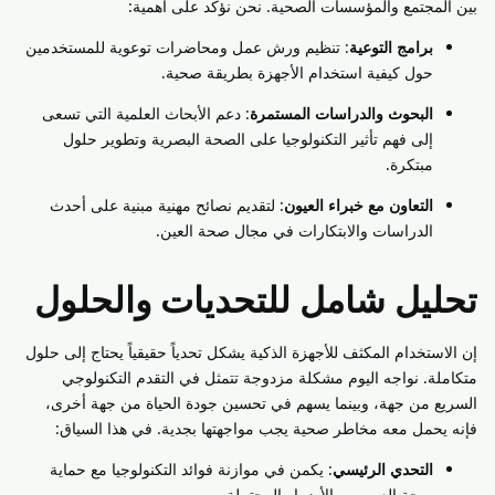
بين المجتمع والمؤسسات الصحية. نحن نؤكد على أهمية:
برامج التوعية
: تنظيم ورش عمل ومحاضرات توعوية للمستخدمين
حول كيفية استخدام الأجهزة بطريقة صحية.
البحوث والدراسات المستمرة
: دعم الأبحاث العلمية التي تسعى
إلى فهم تأثير التكنولوجيا على الصحة البصرية وتطوير حلول
مبتكرة.
التعاون مع خبراء العيون
: لتقديم نصائح مهنية مبنية على أحدث
الدراسات والابتكارات في مجال صحة العين.
تحليل شامل للتحديات والحلول
إن الاستخدام المكثف للأجهزة الذكية يشكل تحدياً حقيقياً يحتاج إلى حلول
متكاملة. نواجه اليوم مشكلة مزدوجة تتمثل في التقدم التكنولوجي
السريع من جهة، وبينما يسهم في تحسين جودة الحياة من جهة أخرى،
فإنه يحمل معه مخاطر صحية يجب مواجهتها بجدية. في هذا السياق:
التحدي الرئيسي
: يكمن في موازنة فوائد التكنولوجيا مع حماية
صحة العين من الأضرار المحتملة.