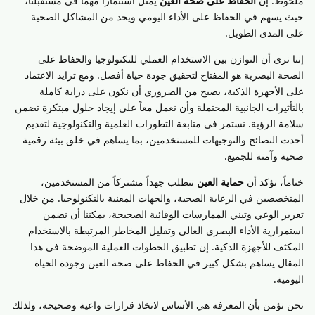
ملحوظ. إن
الحفاظ على صحة العين
يمثل استثماراً مهماً في مستقبلنا،
حيث يسهم في الحفاظ على الأداء اليومي ويحد من المشاكل الصحية
على المدى الطويل.
إننا نرى أن التوازن بين الاستخدام العملي للتكنولوجيا والحفاظ على
الصحة البصرية هو المفتاح لتحقيق جودة حياة أفضل. ومع تزايد الاعتماد
على الأجهزة الذكية، يصبح من الضروري أن نكون على دراية كاملة
بالتأثيرات الجانبية المحتملة وأن نعمل معاً على إيجاد حلول مبتكرة تضمن
سلامة الرؤية. نستمر في متابعة التطورات العلمية والتكنولوجية لتقديم
أحدث النصائح والتوجيهات للمستخدمين، بما يساهم في خلق بيئة رقمية
صحية وآمنة للجميع.
ختاماً، نؤكد أن
حماية العين
تتطلب جهداً مشتركاً من المستخدمين،
المتخصصين في الرعاية الصحية، والجهات المعنية بالتكنولوجيا. من خلال
تعزيز الوعي وتبني الممارسات الوقائية الصحيحة، يمكننا أن نضمن
استمرارية الأداء البصري العالي وتقليل المخاطر المرتبطة بالاستخدام
المكثف للأجهزة الذكية. إن تطبيق الخطوات العملية الموضحة في هذا
المقال يساهم بشكل كبير في الحفاظ على صحة العين وجودة الحياة
اليومية.
نحن نؤمن بأن المعرفة هي الأساس لاتخاذ قرارات واعية وصحيحة، ولذلك