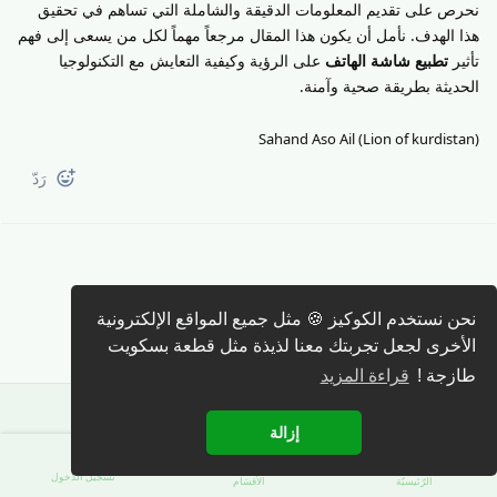
نحرص على تقديم المعلومات الدقيقة والشاملة التي تساهم في تحقيق
هذا الهدف. نأمل أن يكون هذا المقال مرجعاً مهماً لكل من يسعى إلى فهم
تأثير
تطبيع شاشة الهاتف
على الرؤية وكيفية التعايش مع التكنولوجيا
الحديثة بطريقة صحية وآمنة.
Sahand Aso Ail (Lion of kurdistan)
رَدّ
نحن نستخدم الكوكيز 🍪 مثل جميع المواقع الإلكترونية
كتابة رد 🖊️
الأخرى لجعل تجربتك معنا لذيذة مثل قطعة بسكويت
طازجة !
قراءة المزيد
إزالة
تسجيل الدّخول
الرّئيسيّة
الأقسَام