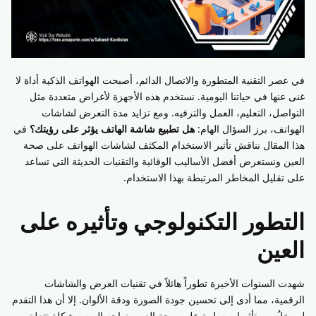
في عصر التقنية المتطورة والاتصال الدائم، أصبحت الهواتف الذكية أداة لا
غنى عنها في حياتنا اليومية. نستخدم هذه الأجهزة لأغراض متعددة مثل
التواصل، التعليم، العمل والترفيه. ومع تزايد مدة التعرض لشاشات
الهواتف، برز السؤال الهام:
هل تطبيع شاشة الهاتف يؤثر على رؤيتك؟
في
هذا المقال نناقش تأثير الاستخدام المكثف لشاشات الهواتف على صحة
العين ونستعرض أفضل الأساليب الوقائية والتقنيات الحديثة التي تساعد
على تقليل المخاطر المرتبطة بهذا الاستخدام.
التطور التكنولوجي وتأثيره على
العين
شهدت السنوات الأخيرة تطوراً هائلاً في تقنيات العرض والشاشات
الرقمية، مما أدى إلى تحسين جودة الصورة ودقة الألوان. إلا أن هذا التقدم
لم يخلُ من تأثيرات سلبية على صحة العين. نواجه اليوم مشكلة تتعلق