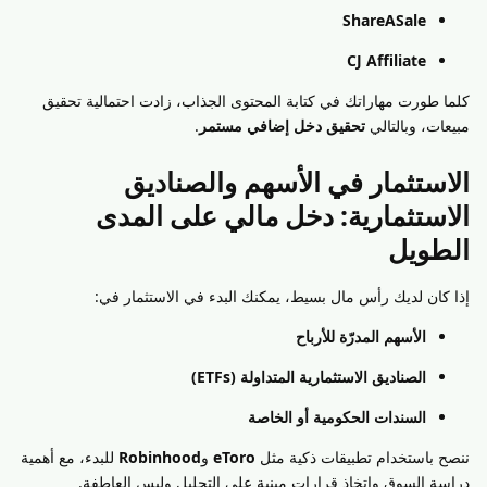
ShareASale
CJ Affiliate
كلما طورت مهاراتك في كتابة المحتوى الجذاب، زادت احتمالية تحقيق
مبيعات، وبالتالي
تحقيق دخل إضافي مستمر
.
الاستثمار في الأسهم والصناديق
الاستثمارية: دخل مالي على المدى
الطويل
إذا كان لديك رأس مال بسيط، يمكنك البدء في الاستثمار في:
الأسهم المدرّة للأرباح
الصناديق الاستثمارية المتداولة (ETFs)
السندات الحكومية أو الخاصة
ننصح باستخدام تطبيقات ذكية مثل
eToro
و
Robinhood
للبدء، مع أهمية
دراسة السوق واتخاذ قرارات مبنية على التحليل وليس العاطفة.