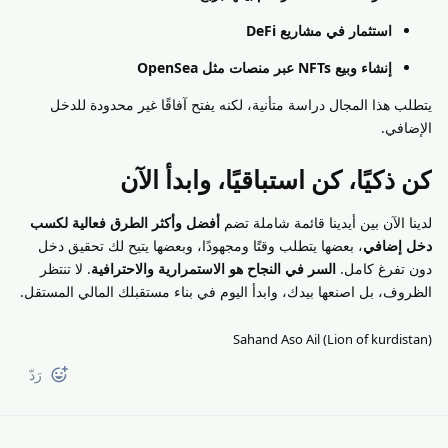
استثمار في مشاريع DeFi
إنشاء وبيع NFTs عبر منصات مثل OpenSea
يتطلب هذا المجال دراسة متأنية، لكنه يفتح آفاقًا غير محدودة للدخل
الإضافي.
كن ذكيًا، كن استباقيًا، وابدأ الآن
لدينا الآن بين أيدينا قائمة شاملة تضم
أفضل وأكثر الطرق فعالية لكسب
دخل إضافي
، بعضها يتطلب وقتًا ومجهودًا، وبعضها يتيح لك تحقيق دخل
دون تفرغ كامل.
السر في النجاح هو الاستمرارية والاحترافية
. لا تنتظر
الظروف، بل اصنعها بيدك، وابدأ اليوم في بناء مستقبلك المالي المستقل.
Sahand Aso Ail (Lion of kurdistan)
رَدّ