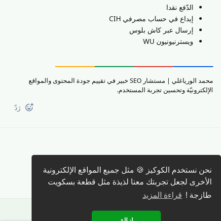
الدّفع نقدا
إيداع في حساب مصرفي CIH
إرسال عبر كاش بلوس
ويسترنيونيون WU
محمد الورياغلي | مستشار SEO خبير في تقييم جودة المحتوى والمواقع
الإلكترونيّة وتحسين تجربة المستخدم.
رَدّ
كتابة رد 🖊️
نحن نستخدم الكوكيز 🍪 مثل جميع المواقع الإلكترونية
الأخرى لجعل تجربتك معنا لذيذة مثل قطعة بسكويت
طازجة !
قراءة المزيد
إزالة