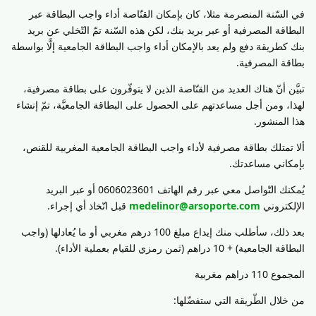
في السّنة المنصرمة مثلا، كان بإمكان القنّاصة أداء واجب البطاقة عبر
البطاقة المصرفية أو عبر بريد بنك، لكن هذه السّنة تمّ التّخلي عن بريد
بنك كطريقة دفع ولم يعد بالإمكان أداء واجب البطاقة الجامعية إلَّا بواسطة
بطاقة المصرفية.
تبيَّن أنّ هناك العديد من القنّاصة الذين لا يتوفّرون على بطاقة مصرفية،
لهذا، ومن أجل مساعدتهم على الحصول على البطاقة الجامعيَّة، تمّ إنشاء
هذا المنشور.
ألا تمتلك بطاقة مصرفية لأداء واجب البطاقة الجامعية المغربية للقنص،
بإمكاني مساعدتك.
يُمكنك التّواصل معي عبر رقم الهاتف 0606023601 أو عبر البريد
الإلكتروني
medelinor@arsoporte.com
قبل اتّخاذ أي إجراء.
بعد ذلك، سأطلب منك إيداع مبلغ 100 درهم مغربي أو ما يُعادلها (واجب
البطاقة الجامعية) + 10 دراهم (ثمن رمزي للقيام بعملية الأداء).
المجموع 110 دراهم مغربية
من خلال الطّريقة التي ستفضّلها: