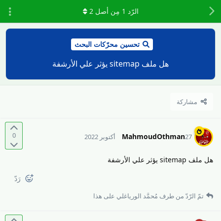
الرّد
1
مِن أصل
2
تحسين محرّكات البحث
هل ملف sitemap يؤثر علي الأرشفة
مشاركة
0
MahmoudOthman
27 أكتوبر 2022
هل ملف sitemap يؤثر علي الأرشفة
رَدّ
تمّ الرّدّ من طرف
مُحمَّد الورياغلي
على هذا