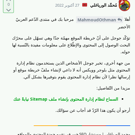
0
مُحمَّد الورياغلي
27 أكتوبر 2022
أهلا
مرحبا بك في منتدى الدّعم العربيّ
MahmoudOthman
الأخضر
تؤكّد جوجل على أنّ خريطة الموقع مهمّة جدّا وهي تسهّل على محرّك
البحث الوصول إلى المحتوى والإطّلاع على معلومات مفيدة بالنّسبة لها
حوله.
من جهة أخرى، تخبر جوجل الأشخاص الذين يستخدمون نظام إدارة
المحتوى مثل بلوجر وويكس أنه لا داعي لإنشاء ملفّ خريطة موقع أو
إرسالها نظرا لأن نظام إدارة المحتوى يقوم بتوفيرها بشكل آلي.
مزيدا من التّفاصيل:
السماح لنظام إدارة المحتوى بإنشاء ملف Sitemap نيابةً عنك
أرجو أن يكون هذا الرّدّ قد أجاب عن سؤالك.
محمد الورياغلي | مستشار SEO خبير في تقييم جودة المحتوى والمواقع