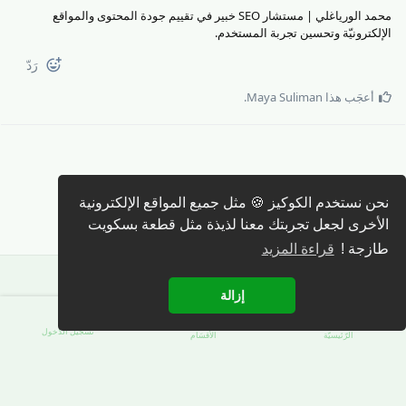
محمد الورياغلي | مستشار SEO خبير في تقييم جودة المحتوى والمواقع
الإلكترونيّة وتحسين تجربة المستخدم.
رَدّ
أعجَب هذا
Maya Suliman
.
كتابة رد 🖊️
نحن نستخدم الكوكيز 🍪 مثل جميع المواقع الإلكترونية
الأخرى لجعل تجربتك معنا لذيذة مثل قطعة بسكويت
طازجة !
قراءة المزيد
إزالة
تسجيل الدّخول
الرّئيسيّة
الأقسَام