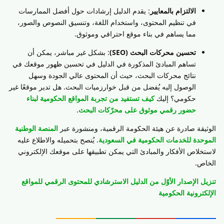
الالتزام بالمعايير
: يقدم الدليل إرشادات حول أفضل الممارسات
في تنظيم المحتوى، واستخدام اللغة، وتنسيق النصوص والصور،
مما يساهم في بناء موقع احترافي وموثوق.
تحسين محركات البحث (SEO)
: بشكل غير مباشر، يمكن أن
تساهم المبادئ المذكورة في الدليل في تحسين ظهور موقعك في
نتائج محركات البحث، حيث أن المحتوى عالي الجودة وسهل
الوصول إليه يُفضل من قبل خوارزميات البحث. هل تدير موقعًا غير
حكومي؟ إليك
كيف تستفيد من تجربة المواقع الحكومية لبناء
حضور رقمي موثوق على محرّكات البحث
.
الوثيقة صادرة عن هيئة الحكومة الرقمية، ومنشورة عبر
المنصة الوطنية
الموحدة للخدمات الحكومية في السعودية
. يُنصح بتحميله والاطلاع عليه
لاستخلاص الأفكار والمبادئ التي يمكن تطبيقها على موقعك الإلكتروني
الخاص.
تنزيل الإصدار الأوّل من الدليل الاسترشادي للمحتوى الرقمي للمواقع
الإلكترونية الحكومية