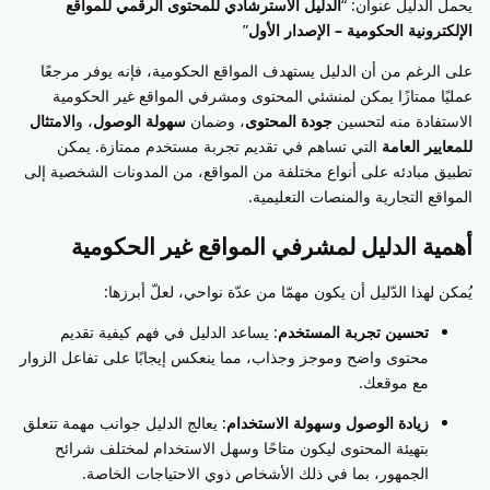
يحمل الدليل عنوان: “
الدليل الاسترشادي للمحتوى الرقمي للمواقع
الإلكترونية الحكومية – الإصدار الأول
”
على الرغم من أن الدليل يستهدف المواقع الحكومية، فإنه يوفر مرجعًا
عمليًا ممتازًا يمكن لمنشئي المحتوى ومشرفي المواقع غير الحكومية
الاستفادة منه لتحسين
جودة المحتوى
، وضمان
سهولة الوصول
، و
الامتثال
للمعايير العامة
التي تساهم في تقديم تجربة مستخدم ممتازة. يمكن
تطبيق مبادئه على أنواع مختلفة من المواقع، من المدونات الشخصية إلى
المواقع التجارية والمنصات التعليمية.
أهمية الدليل لمشرفي المواقع غير الحكومية
يُمكن لهذا الدّليل أن يكون مهمّا من عدّة نواحي، لعلّ أبرزها:
تحسين تجربة المستخدم
: يساعد الدليل في فهم كيفية تقديم
محتوى واضح وموجز وجذاب، مما ينعكس إيجابًا على تفاعل الزوار
مع موقعك.
زيادة الوصول وسهولة الاستخدام
: يعالج الدليل جوانب مهمة تتعلق
بتهيئة المحتوى ليكون متاحًا وسهل الاستخدام لمختلف شرائح
الجمهور، بما في ذلك الأشخاص ذوي الاحتياجات الخاصة.