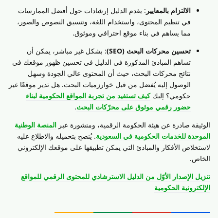
الالتزام بالمعايير
: يقدم الدليل إرشادات حول أفضل الممارسات
في تنظيم المحتوى، واستخدام اللغة، وتنسيق النصوص والصور،
مما يساهم في بناء موقع احترافي وموثوق.
تحسين محركات البحث (SEO)
: بشكل غير مباشر، يمكن أن
تساهم المبادئ المذكورة في الدليل في تحسين ظهور موقعك في
نتائج محركات البحث، حيث أن المحتوى عالي الجودة وسهل
الوصول إليه يُفضل من قبل خوارزميات البحث. هل تدير موقعًا غير
حكومي؟ إليك
كيف تستفيد من تجربة المواقع الحكومية لبناء
حضور رقمي موثوق على محرّكات البحث
.
الوثيقة صادرة عن هيئة الحكومة الرقمية، ومنشورة عبر
المنصة الوطنية
الموحدة للخدمات الحكومية في السعودية
. يُنصح بتحميله والاطلاع عليه
لاستخلاص الأفكار والمبادئ التي يمكن تطبيقها على موقعك الإلكتروني
الخاص.
تنزيل الإصدار الأوّل من الدليل الاسترشادي للمحتوى الرقمي للمواقع
الإلكترونية الحكومية