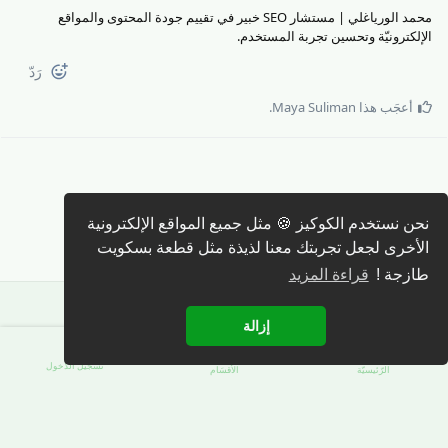
محمد الورياغلي | مستشار SEO خبير في تقييم جودة المحتوى والمواقع
الإلكترونيّة وتحسين تجربة المستخدم.
رَدّ
أعجَب هذا
Maya Suliman
.
كتابة رد 🖊️
نحن نستخدم الكوكيز 🍪 مثل جميع المواقع الإلكترونية
الأخرى لجعل تجربتك معنا لذيذة مثل قطعة بسكويت
طازجة !
قراءة المزيد
إزالة
تسجيل الدّخول
الرّئيسيّة
الأقسَام