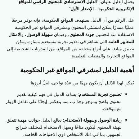
يحمل الدليل عنوان: “
الدليل الاسترشادي للمحتوى الرقمي للمواقع
الإلكترونية الحكومية – الإصدار الأول
”
على الرغم من أن الدليل يستهدف المواقع الحكومية، فإنه يوفر مرجعًا
عمليًا ممتازًا يمكن لمنشئي المحتوى ومشرفي المواقع غير الحكومية
الاستفادة منه لتحسين
جودة المحتوى
، وضمان
سهولة الوصول
، و
الامتثال
للمعايير العامة
التي تساهم في تقديم تجربة مستخدم ممتازة. يمكن
تطبيق مبادئه على أنواع مختلفة من المواقع، من المدونات الشخصية إلى
المواقع التجارية والمنصات التعليمية.
أهمية الدليل لمشرفي المواقع غير الحكومية
يُمكن لهذا الدّليل أن يكون مهمّا من عدّة نواحي، لعلّ أبرزها:
تحسين تجربة المستخدم
: يساعد الدليل في فهم كيفية تقديم
محتوى واضح وموجز وجذاب، مما ينعكس إيجابًا على تفاعل الزوار
مع موقعك.
زيادة الوصول وسهولة الاستخدام
: يعالج الدليل جوانب مهمة تتعلق
بتهيئة المحتوى ليكون متاحًا وسهل الاستخدام لمختلف شرائح
الجمهور، بما في ذلك الأشخاص ذوي الاحتياجات الخاصة.