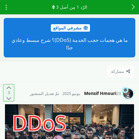
الرّد
1
مِن أصل
3
مشرفي المواقع
ما هي هجمات حجب الخدمة (DDoS)؟ شرح مبسط وعادي
جدًا
مشاركة
3
Monsif Hmouri
23 يونيو 2025
تمّ تعديل المنشور