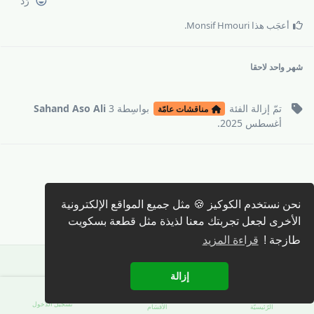
رَدّ
أعجَب هذا
Monsif Hmouri
.
شهر واحد
لاحقا
تمّ إزالة
الفئة
بواسِطة
3
Sahand Aso Ali
مناقشات عامّة
أغسطس 2025
.
كتابة رد 🖊️
نحن نستخدم الكوكيز 🍪 مثل جميع المواقع الإلكترونية
الأخرى لجعل تجربتك معنا لذيذة مثل قطعة بسكويت
طازجة !
قراءة المزيد
إزالة
تسجيل الدّخول
الرّئيسيّة
الأقسَام