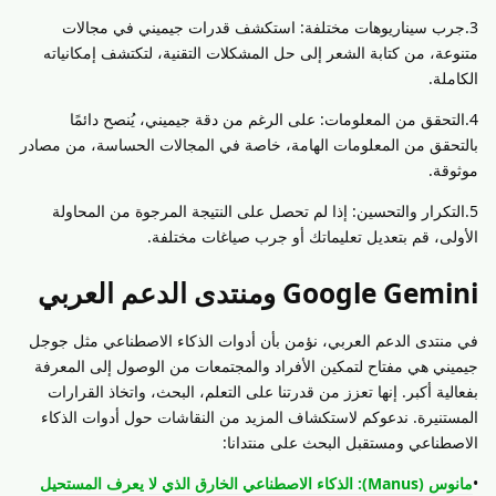
3.جرب سيناريوهات مختلفة: استكشف قدرات جيميني في مجالات
متنوعة، من كتابة الشعر إلى حل المشكلات التقنية، لتكتشف إمكانياته
الكاملة.
4.التحقق من المعلومات: على الرغم من دقة جيميني، يُنصح دائمًا
بالتحقق من المعلومات الهامة، خاصة في المجالات الحساسة، من مصادر
موثوقة.
5.التكرار والتحسين: إذا لم تحصل على النتيجة المرجوة من المحاولة
الأولى، قم بتعديل تعليماتك أو جرب صياغات مختلفة.
Google Gemini ومنتدى الدعم العربي
في منتدى الدعم العربي، نؤمن بأن أدوات الذكاء الاصطناعي مثل جوجل
جيميني هي مفتاح لتمكين الأفراد والمجتمعات من الوصول إلى المعرفة
بفعالية أكبر. إنها تعزز من قدرتنا على التعلم، البحث، واتخاذ القرارات
المستنيرة. ندعوكم لاستكشاف المزيد من النقاشات حول أدوات الذكاء
الاصطناعي ومستقبل البحث على منتدانا:
•
مانوس (Manus): الذكاء الاصطناعي الخارق الذي لا يعرف المستحيل