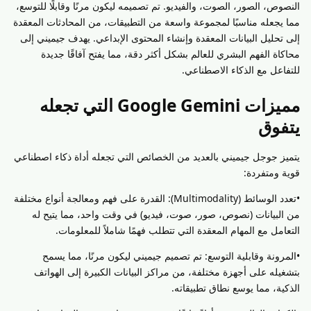
النصوص، الصور، الصوت، والفيديو. تم تصميمه ليكون مرنًا وقابلًا للتوسع،
مما يجعله مناسبًا لمجموعة واسعة من التطبيقات، من المحادثات المعقدة
إلى تحليل البيانات المعقدة وإنشاء المحتوى الإبداعي. يهدف جيميني إلى
محاكاة الفهم البشري للعالم بشكل أكثر دقة، مما يفتح آفاقًا جديدة
للتفاعل مع الذكاء الاصطناعي.
مميزات Google Gemini التي تجعله
يتفوق
يتميز جوجل جيميني بالعديد من الخصائص التي تجعله أداة ذكاء اصطناعي
قوية ومتفردة:
•تعدد الوسائط (Multimodality): القدرة على فهم ومعالجة أنواع مختلفة
من البيانات (نصوص، صور، صوت، فيديو) في وقت واحد، مما يتيح له
التعامل مع المهام المعقدة التي تتطلب فهمًا شاملاً للمعلومات.
•المرونة وقابلية التوسع: تم تصميم جيميني ليكون مرنًا، مما يسمح
بتشغيله على أجهزة مختلفة، من مراكز البيانات الكبيرة إلى الهواتف
الذكية، مما يوسع نطاق تطبيقاته.