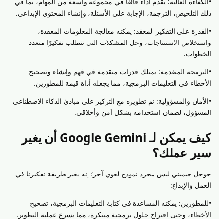
•الكفاءة العالية: يقدم أداءً فائقًا في مجموعة واسعة من المهام، بما في
ذلك التلخيص، الترجمة، الإجابة على الأسئلة، وإنشاء المحتوى الإبداعي.
•القدرة على التفكير المعقد: يمكنه معالجة المعلومات المعقدة،
واستخلاص الاستنتاجات، وحل المشكلات التي تتطلب تفكيرًا متعدد
الخطوات.
•البرمجة المتقدمة: يمتلك قدرات متقدمة في فهم وإنشاء وتصحيح
الأخطاء في التعليمات البرمجية، مما يجعله أداة قيمة للمطورين.
•الأمان والمسؤولية: تم تطويره مع التركيز على مبادئ الذكاء الاصطناعي
المسؤول، لضمان استخدامه بشكل آمن وأخلاقي.
كيف يمكن لـ Google Gemini أن يغير
سير عملك؟
جوجل جيميني ليس مجرد نموذج لغوي آخر؛ إنه يغير طريقة تفكيرنا في
العمل والإبداع:
•للمطورين: يمكنه المساعدة في كتابة التعليمات البرمجية، تصحيح
الأخطاء، وحتى اقتراح حلول برمجية مبتكرة، مما يسرع عملية التطوير.