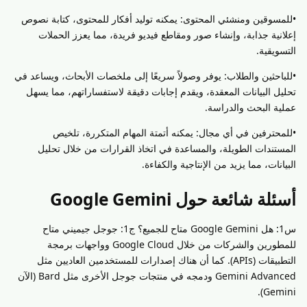
•للمسوقين ومنشئي المحتوى: يمكنه توليد أفكار للمحتوى، كتابة نصوص
إعلانية جذابة، وإنشاء صور ومقاطع فيديو فريدة، مما يعزز الحملات
التسويقية.
•للباحثين والطلاب: يوفر وصولاً سريعًا إلى ملخصات الأبحاث، ويساعد في
تحليل البيانات المعقدة، ويقدم إجابات دقيقة لاستفساراتهم، مما يسهل
عملية البحث والدراسة.
•للمحترفين في أي مجال: يمكنه أتمتة المهام المتكررة، تلخيص
المستندات الطويلة، والمساعدة في اتخاذ القرارات من خلال تحليل
البيانات، مما يزيد من الإنتاجية والكفاءة.
أسئلة شائعة حول Google Gemini
س1: هل Google Gemini متاح للجميع؟ ج1: جوجل جيميني متاح
للمطورين والشركات من خلال Google Cloud وواجهات برمجة
التطبيقات (APIs). كما أن هناك إصدارات للمستخدمين العاديين مثل
Gemini Advanced ودمجه في منتجات جوجل الأخرى مثل Bard (الآن
Gemini).