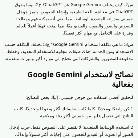
س2: كيف يختلف Google Gemini عن ChatGPT؟ ج2: بينما يتفوق
ChatGPT في معالجة اللغة الطبيعية وإنشاء النصوص، يتميز جوجل
جيميني بقدراته المتعددة الوسائط، مما يعني أنه يمكنه فهم ومعالجة
النصوص والصور والصوت والفيديو معًا، مما يمنحه فهمًا أعملاً للعالم
وقدرة على التعامل مع مهام أكثر تعقيدًا.
س3: ما هي تكلفة استخدام Google Gemini؟ ج3: تختلف التكلفة حسب
الاستخدام ونوع الخدمة. هناك طبقات مجانية للاستخدام المحدود، وخطط
مدفوعة للمطورين والشركات التي تحتاج إلى موارد أكبر وميزات متقدمة.
نصائح لاستخدام Google Gemini
بفعالية
لتحقيق أقصى استفادة من جوجل جيميني، إليك بعض النصائح:
1.كن واضحًا ومحددًا: كلما كانت تعليماتك أكثر وضوحًا وتحديدًا، كانت
النتائج التي تحصل عليها من جيميني أكثر دقة وملاءمة.
2.استخدم الوسائط المتعددة: لا تقتصر على النصوص فقط. جرب إدخال
الصور أو الصوت أو الفيديو للحصول على إجابات أكثر شمولاً وإبداعًا.