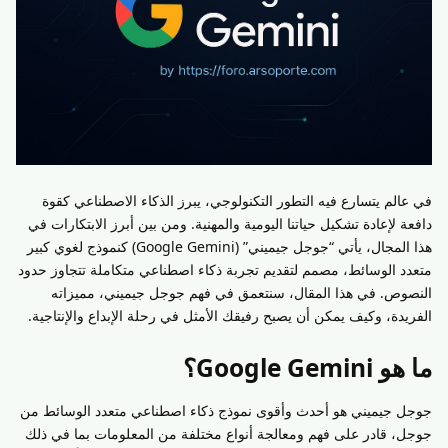
في عالم يتسارع فيه التطور التكنولوجي، يبرز الذكاء الاصطناعي كقوة
دافعة لإعادة تشكيل حياتنا اليومية والمهنية. ومن بين أبرز الابتكارات في
هذا المجال، يأتي “جوجل جيميني” (Google Gemini) كنموذج لغوي كبير
متعدد الوسائط، مصمم لتقديم تجربة ذكاء اصطناعي متكاملة تتجاوز حدود
النصوص. في هذا المقال، سنتعمق في فهم جوجل جيميني، مميزاته
الفريدة، وكيف يمكن أن يصبح رفيقك الأمثل في رحلة الإبداع والإنتاجية.
ما هو Google Gemini؟
جوجل جيميني هو أحدث وأقوى نموذج ذكاء اصطناعي متعدد الوسائط من
جوجل، قادر على فهم ومعالجة أنواع مختلفة من المعلومات بما في ذلك