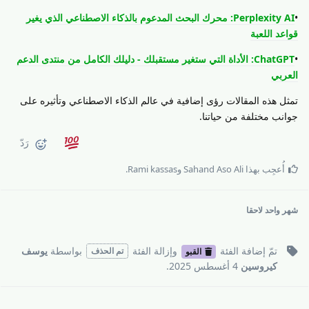
•
Perplexity AI: محرك البحث المدعوم بالذكاء الاصطناعي الذي يغير
قواعد اللعبة
•
ChatGPT: الأداة التي ستغير مستقبلك - دليلك الكامل من منتدى الدعم
العربي
تمثل هذه المقالات رؤى إضافية في عالم الذكاء الاصطناعي وتأثيره على
جوانب مختلفة من حياتنا.
رَدّ
أُعجِب بهذا
Sahand Aso Ali
و
Rami kassas
.
شهر واحد
لاحقا
تمّ إضافة
الفئة
وإزالة
الفئة
بواسطة
يوسف
تم الحذف
القبو
كيروسين
4 أغسطس 2025
.