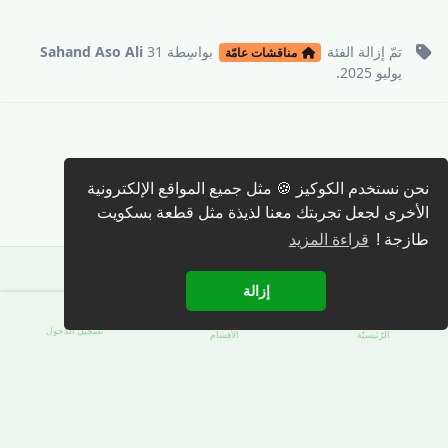
تمّ إزالة
الفئة
بواسِطة
31
Sahand Aso Ali
مناقشات عامّة
يوليو 2025
.
نحن نستخدم الكوكيز 🍪 مثل جميع المواقع الإلكترونية
كتابة رد 🖊️
الأخرى لجعل تجربتك معنا لذيذة مثل قطعة بسكويت
طازجة !
قراءة المزيد
إزالة
تسجيل الدّخول
الرّئيسيّة
الأقسَام