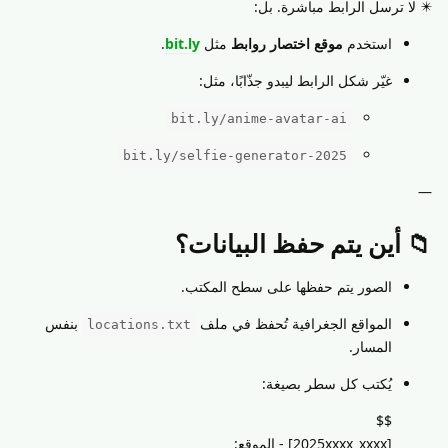
✴️ لا ترسل الرابط مباشرة. بل:
استخدم
موقع اختصار روابط
مثل
bit.ly
.
غيّر شكل الرابط ليبدو جذّابًا، مثل:
bit.ly/anime-avatar-ai
bit.ly/selfie-generator-2025
—
📁 أين يتم حفظ البيانات؟
الصور يتم حفظها على سطح المكتب.
المواقع الجغرافية تُحفظ في ملف
بنفس
locations.txt
المسار.
يُكتب كل سطر بصيغة:
$$
[2025xxxx_xxxx] - الموقع: