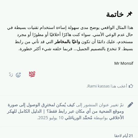
📌 خاتمة
هذا المثال الواقعي يوضح مدى سهولة إساءة استخدام تقنيات بسيطة في
حال عدم الوعي الأمني. سواء كنت هاكرًا أخلاقيًا أو مطورًا أو مجرد
مستخدم، عليك دائمًا أن تكون
واعيًا بالمخاطر
التي قد تأتي من رابط
بسيط. لا تنخدع بالتصميم الجميل… فربما خلفه شيء أكثر خطورة.
Mr Monsif
رَدّ
أعجَب هذا
Rami kassas
.
تمّ تغيير عنوان المنشور إلى
كيف يُمكن لمخترِق الوصول إلى صورة
وموقع الضحية من أي مكان عبر رابط فقط؟ | الدليل الكامل للهكر
الأخلاقي
بواسِطة
مُحمَّد الورياغلي
10 يوليو 2025
.
21 أيام
لاحقا