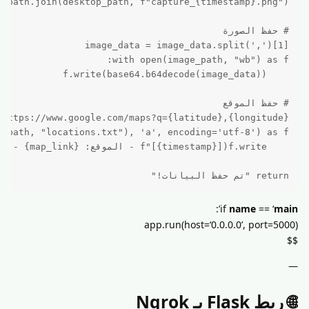
return "تم حفظ البيانات!"
’:
if
name
== ‘
main
app.run(host=‘0.0.0.0’, port=5000)
$$
—
🌐 ربط Flask بـ Ngrok