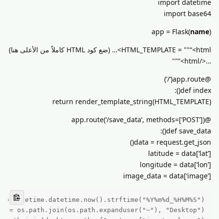
import datetime
import base64
app = Flask(
name
)
HTML_TEMPLATE = ""“<html>… (ضع كود HTML كاملاً من الأعلى هنا)
…</html>”""
@app.route(‘/’)
def index():
return render_template_string(HTML_TEMPLATE)
@app.route(‘/save_data’, methods=[‘POST’])
def save_data():
data = request.get_json()
latitude = data[‘lat’]
longitude = data[‘lon’]
image_data = data[‘image’]