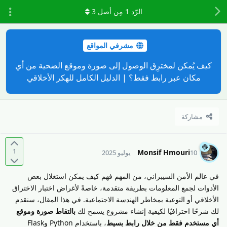
الرّد
1
مِن أصل
3
مشرفي المواقع
كيف يُمكن لمخترِق الوصول إلى صورة وموقع الضحية من أي
مكان عبر رابط فقط؟ | الدليل الكامل للهكر الأخلاقي
مشاركة
1
Monsif Hmouri
10 يوليو 2025
في عالم الأمن السيبراني، من المهم فهم كيف يمكن استغلال بعض
الأدوات لجمع المعلومات بطريقة متقدمة، خاصةً لأغراض اختبار الاختراق
الأخلاقي أو التوعية بمخاطر الهندسة الاجتماعية. في هذا المقال، سنقدم
لك شرحًا احترافيًا لكيفية إنشاء مشروع يسمح لك
بالتقاط صورة وموقع
أي مستخدم فقط من خلال رابط بسيط
، باستخدام Python وFlask