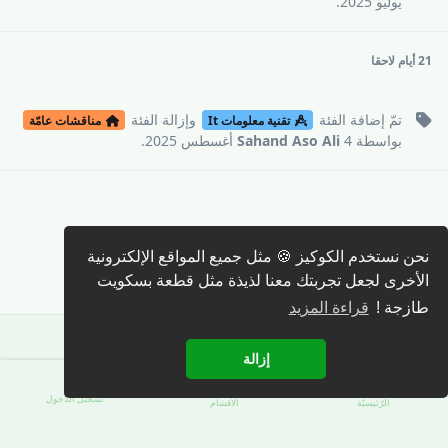
يوليو 2025
.
21 أيام
لاحقا
تمّ إضافة
الفئة
وإزالة
الفئة
تقنية معلومات It
مناقشات عامّة
بواسطة
4 أغسطس 2025
Sahand Aso Ali
.
كتابة رد 🖊️
نحن نستخدم الكوكيز 🍪 مثل جميع المواقع الإلكترونية
الأخرى لجعل تجربتك معنا لذيذة مثل قطعة بسكويت
طازجة !
قراءة المزيد
إزالة
تسجيل الدّخول
الرّئيسيّة
الأقسَام