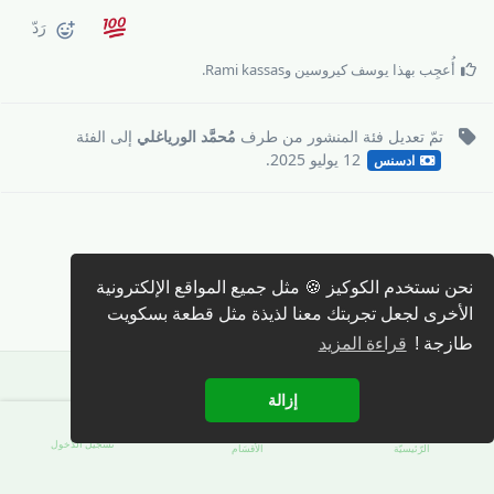
رَدّ
أُعجِب بهذا
يوسف كيروسين
و
Rami kassas
.
تمّ تعديل فئة المنشور من طرف
مُحمَّد الورياغلي
إلى
الفئة
12 يوليو 2025
.
ادسنس
نحن نستخدم الكوكيز 🍪 مثل جميع المواقع الإلكترونية
كتابة رد 🖊️
الأخرى لجعل تجربتك معنا لذيذة مثل قطعة بسكويت
طازجة !
قراءة المزيد
إزالة
تسجيل الدّخول
الرّئيسيّة
الأقسَام