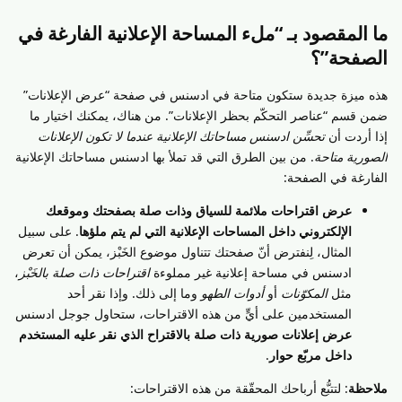
ما المقصود بـ “ملء المساحة الإعلانية الفارغة في
الصفحة”؟
هذه ميزة جديدة ستكون متاحة في ادسنس في صفحة “عرض الإعلانات”
ضمن قسم “عناصر التحكّم بحظر الإعلانات”. من هناك، يمكنك اختيار ما
إذا أردت أن
تحسِّن ادسنس مساحاتك الإعلانية عندما لا تكون الإعلانات
الصورية متاحة
. من بين الطرق التي قد تملأ بها ادسنس مساحاتك الإعلانية
الفارغة في الصفحة:
عرض اقتراحات ملائمة للسياق وذات صلة بصفحتك وموقعك
الإلكتروني داخل المساحات الإعلانية التي لم يتم ملؤها
. على سبيل
المثال، لِنفترض أنّ صفحتك تتناول موضوع الخَبْز، يمكن أن تعرض
ادسنس في مساحة إعلانية غير مملوءة
اقتراحات ذات صلة بالخَبْز
،
مثل
المكوّنات
أو
أدوات الطهو
وما إلى ذلك. وإذا نقر أحد
المستخدمين على أيٍّ من هذه الاقتراحات، ستحاول جوجل ادسنس
عرض إعلانات صورية ذات صلة بالاقتراح الذي نقر عليه المستخدم
داخل مربّع حوار
.
ملاحظة
: لتتبُّع أرباحك المحقّقة من هذه الاقتراحات: