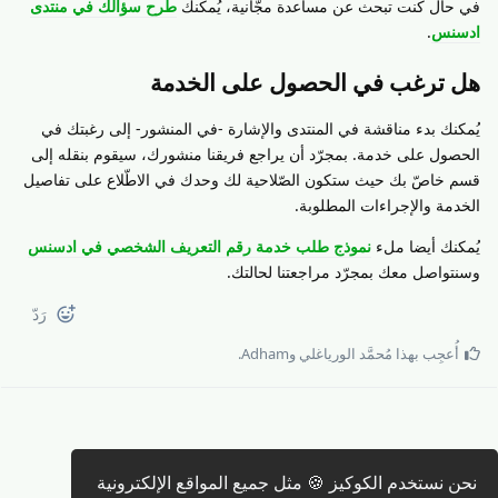
في حال كنت تبحث عن مساعدة مجّانية، يُمكنك
طرح سؤالك في منتدى
ادسنس
.
هل ترغب في الحصول على الخدمة
يُمكنك بدء مناقشة في المنتدى والإشارة -في المنشور- إلى رغبتك في
الحصول على خدمة. بمجرّد أن يراجع فريقنا منشورك، سيقوم بنقله إلى
قسم خاصّ بك حيث ستكون الصّلاحية لك وحدك في الاطّلاع على تفاصيل
الخدمة والإجراءات المطلوبة.
يُمكنك أيضا ملء
نموذج طلب خدمة رقم التعريف الشخصي في ادسنس
وسنتواصل معك بمجرّد مراجعتنا لحالتك.
رَدّ
أُعجِب بهذا
مُحمَّد الورياغلي
و
Adham
.
كتابة رد 🖊️
نحن نستخدم الكوكيز 🍪 مثل جميع المواقع الإلكترونية