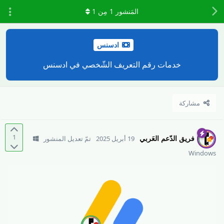
المَنشور
1
مِن
1
ادسنس
خدمات رقم التعريف الشّخصي في ادسنس
مشاركة
1
فريق الدّعم العَربي
19 أبريل 2025
تمّ تعديل المنشور
Windows