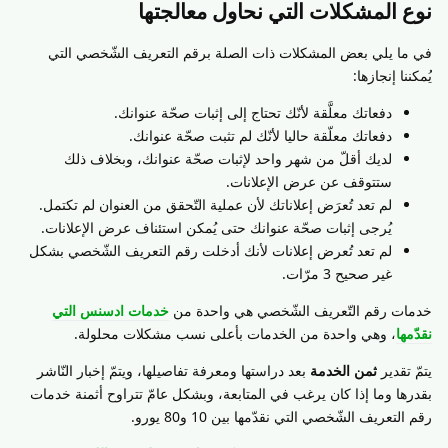
نوع المشكلات التي نحاول معالجتها
في ما يلي بعض المشكلات ذات الصلة برقم التعريف الشّخصي التي
يُمكننا إنجازها:
دفعاتك معلَّقة لأنّك تحتاج إلى إثبات صحّة عنوانك.
دفعاتك معلّقة حاليا لأنّك لم تثبت صحّة عنوانك.
لديك أقلّ من شهر واحد لإثبات صحّة عنوانك، وبخلاف ذلك
ستتوقف عن عرض الإعلانات.
لم تعد تُعرَض إعلاناتك لأن عملية التّحقق من العنوان لم تكتمل.
يُرجى إثبات صحّة عنوانك حتى يُمكن استئناف عرض الإعلانات.
لم تعد تُعرض إعلانات لأنك أدخلت رقم التعريف الشّخصي بشكل
غير صحيح 3 مرّات.
خدمات رقم التّعريف الشّخصي هي واحدة من
خدمات ادسنس التي
نقدّمها
، وهي واحدة من الخدمات بأعلى نسب مشكلات محلولة.
يتمّ تقدير
ثمن الخدمة
بعد دراستها ومعرفة تفاصيلها، ويتمّ إخبار النّاشر
بقدرها وما إذا كان يرغب في المتابعة، وبشكل عامّ تتراوح أثمنة خدمات
رقم التعريف الشّخصي التي نقدّمها بين 10 و80 يورو.