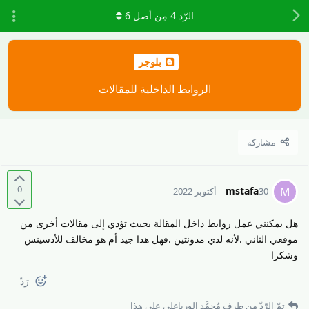
الرّد
4
مِن أصل
6
بلوجر
الروابط الداخلية للمقالات
مشاركة
0
mstafa
M
30 أكتوبر 2022
هل يمكنني عمل روابط داخل المقالة بحيث تؤدي إلى مقالات أخرى من
موقعي الثاني .لأنه لدي مدونتين .فهل هدا جيد أم هو مخالف للأدسينس
وشكرا
رَدّ
تمّ الرّدّ من طرف
مُحمَّد الورياغلي
على هذا