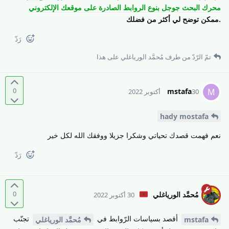
محرك البحث جوجل بنوع الروابط الصادرة على موقعك الإلكتروني
.ممكن توضح لي أكثر من فضلك
رَدّ
تمّ الرّدّ من طرف
مُحمَّد الورياغلي
على هذا
0
mstafa
M
30 أكتوبر 2022
hady mostafa
نعم فهمت قصدك تحياتي وشكرا جزيلا ووفقك الله لكل خير
رَدّ
0
مُحمَّد الورياغلي
30 أكتوبر 2022
أقصد بسياسات الرّوابط في
تجنّب
mstafa
مُحمَّد الورياغلي