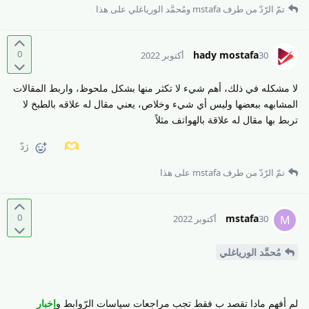
تمّ الرّدّ من طرف
mstafa
و
مُحمَّد الورياغلي
على هذا
0
hady mostafa
30 أكتوبر 2022
لا مشكله في ذلك، أهم شيء لا تكثر منها بشكل ملحوظ، واربط المقالات
المشابهه ببعضها وليس أي شيء وخلاص، يعني مقال له علاقه بالطبخ لا
تربط بها مقال له علاقة بالهواتف مثلاً
رَدّ
تمّ الرّدّ من طرف
mstafa
على هذا
0
mstafa
M
30 أكتوبر 2022
مُحمَّد الورياغلي
لم أفهم مادا تقصد ب فقط تجب مراجعات سياسات الرّوابط و
إخبار