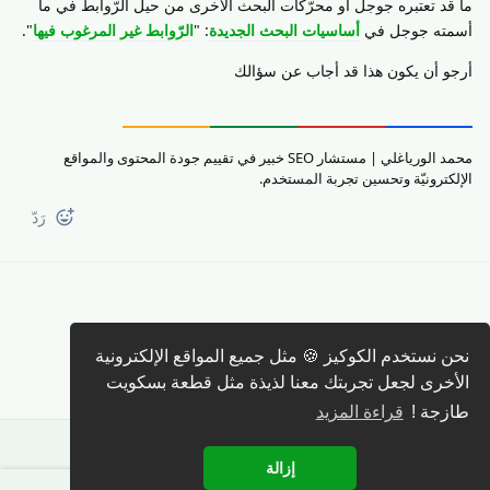
ما قد تعتبره جوجل أو محرّكات البحث الاخرى من حيل الرّوابط في ما
أسمته جوجل في
أساسيات البحث الجديدة
: "
الرّوابط غير المرغوب فيها
".
أرجو أن يكون هذا قد أجاب عن سؤالك
محمد الورياغلي | مستشار SEO خبير في تقييم جودة المحتوى والمواقع
الإلكترونيّة وتحسين تجربة المستخدم.
رَدّ
كتابة رد 🖊️
نحن نستخدم الكوكيز 🍪 مثل جميع المواقع الإلكترونية
الأخرى لجعل تجربتك معنا لذيذة مثل قطعة بسكويت
طازجة !
قراءة المزيد
إزالة