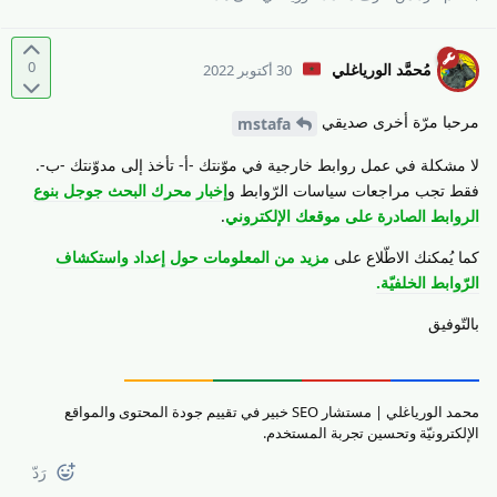
0
مُحمَّد الورياغلي
30 أكتوبر 2022
مرحبا مرّة أخرى صديقي
mstafa
لا مشكلة في عمل روابط خارجية في موّنتك -أ- تأخذ إلى مدوّنتك -ب-.
فقط تجب مراجعات سياسات الرّوابط و
إخبار محرك البحث جوجل بنوع
الروابط الصادرة على موقعك الإلكتروني
.
كما يُمكنك الاطّلاع على
مزيد من المعلومات حول إعداد واستكشاف
الرّوابط الخلفيّة.
بالتّوفيق
محمد الورياغلي | مستشار SEO خبير في تقييم جودة المحتوى والمواقع
الإلكترونيّة وتحسين تجربة المستخدم.
رَدّ