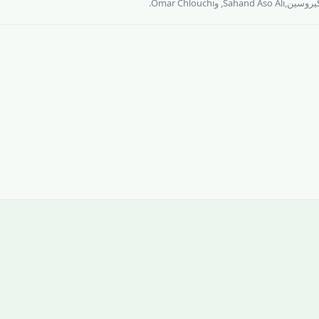
يروسين
,
Sahand Aso Ali
, و
Omar Chlouchi
.