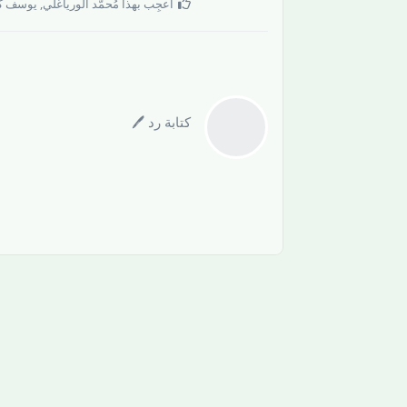
أُعجِب بهذا
مُحمَّد الورياغلي
,
يوسف ك
كتابة رد 🖊️