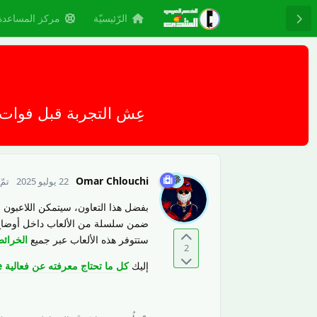
الرّئيسيّة
مركز المساعدة
عِش التجربة قبل فوات الأوان - تحديات وأزياء 
Omar Chlouchi
22 يوليو 2025
تمّ
بفضل هذا التعاون، سيتمكن اللاعبون 
ضمن سلسلة من الألعاب داخل أوضاع Battle Royale وClash Squad في ee Fire
ستتوفر هذه الألعاب عبر جميع
الخرائ
2
إليك
كل ما تحتاج معرفته عن فعالية Squid Game x Free Fire