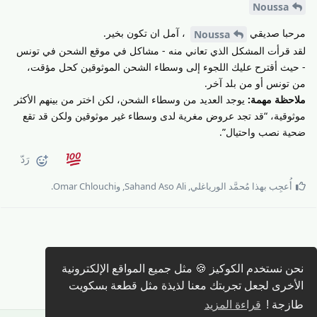
Noussa
مرحبا صديقي
، آمل ان تكون بخير.
Noussa
لقد قرأت المشكل الذي تعاني منه - مشاكل في موقع الشحن في تونس
- حيث أقترح عليك اللجوء إلى وسطاء الشحن الموثوقين كحل مؤقت،
من تونس أو من بلد آخر.
ملاحظة مهمة:
يوجد العديد من وسطاء الشحن، لكن اختر من بينهم الأكثر
موثوقية، “قد تجد عروض مغرية لدى وسطاء غير موثوقين ولكن قد تقع
ضحية نصب واحتيال”.
رَدّ
أُعجِب بهذا
مُحمَّد الورياغلي
,
Sahand Aso Ali
, و
Omar Chlouchi
.
كتابة رد 🖊️
نحن نستخدم الكوكيز 🍪 مثل جميع المواقع الإلكترونية
الأخرى لجعل تجربتك معنا لذيذة مثل قطعة بسكويت
طازجة !
قراءة المزيد