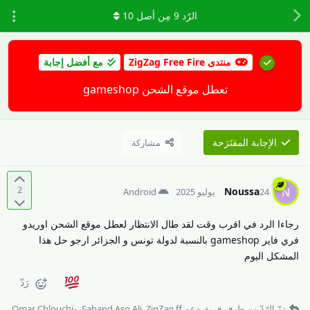
الرّد
9
مِن أصل
10
منتدى ZigZag Free Fire
مع أفضل إجابة
تعطل موقع الشحن gameshop
الإجابة المقتَرَحة
مشاركة
2
Noussa
N
24 يوليو 2025
Android
رجاءا الرد في اقرب وقت لقد طال الانتظار لعطل موقع الشحن اوريدو
فري فاير gameshop بالنسبة لدولة تونس و الجزائر ارجو حل هذا
المشكل اليوم
رَدّ
تمّ الرّدّ من طرف
فريق دعم ZigZag ff
,
Sahand Aso Ali
, و
Omar Chlouchi