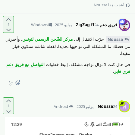
أعجَب هذا
Noussa
.
1
فريق دعم ZigZag ff
24 يوليو 2025
Windows
جرّب الانتقال إلى
مركز الشّحن الرسمي لتونس
. وأخبرني
Noussa
من فضلك ما المشكلة التي تواجهها تحديدا. لقطة شاشة ستكون خيارا
مفيدا.
في حال كنت لا تزال تواجه مشكلة، إليط خطوات
التواصل مع فريق دعم
فري فاير
.
رَدّ
1
Noussa
N
24 يوليو 2025
Android