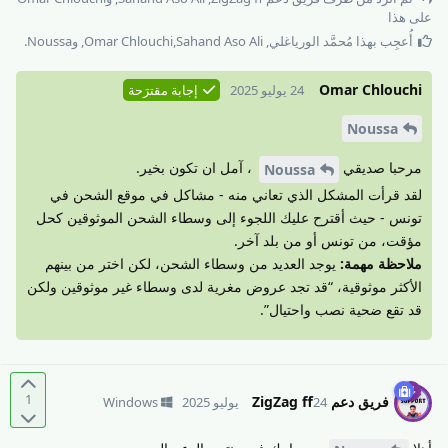
على هذا
أُعجِب بهذا
مُحمَّد الورياغلي
,
Sahand Aso Ali
,
Omar Chlouchi
, و
Noussa
.
Omar Chlouchi
24 يوليو 2025
إجابة مقترَحة
Noussa
مرحبا صديقي
، آمل ان تكون بخير.
Noussa
لقد قرأت المشكل الذي تعاني منه - مشاكل في موقع الشحن في
تونس - حيث أقترح عليك اللجوء إلى وسطاء الشحن الموثوقين كحل
مؤقت، من تونس أو من بلد آخر.
ملاحظة مهمة:
يوجد العديد من وسطاء الشحن، لكن اختر من بينهم
الأكثر موثوقية، “قد تجد عروض مغرية لدى وسطاء غير موثوقين ولكن
قد تقع ضحية نصب واحتيال”.
1
فريق دعم ZigZag ff
24 يوليو 2025
Windows