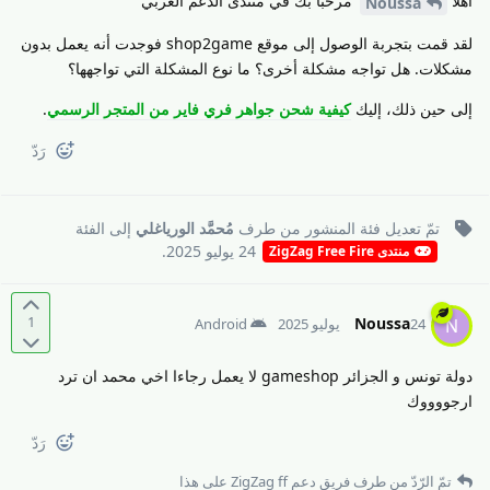
أهلا
مرحبا بك في منتدى الدعم العربي
Noussa
لقد قمت بتجربة الوصول إلى موقع shop2game فوجدت أنه يعمل بدون
مشكلات. هل تواجه مشكلة أخرى؟ ما نوع المشكلة التي تواجهها؟
إلى حين ذلك، إليك
كيفية شحن جواهر فري فاير من المتجر الرسمي
.
رَدّ
تمّ تعديل فئة المنشور من طرف
مُحمَّد الورياغلي
إلى
الفئة
24 يوليو 2025
.
منتدى ZigZag Free Fire
1
Noussa
N
24 يوليو 2025
Android
دولة تونس و الجزائر gameshop لا يعمل رجاءا اخي محمد ان ترد
ارجووووك
رَدّ
تمّ الرّدّ من طرف
فريق دعم ZigZag ff
على هذا