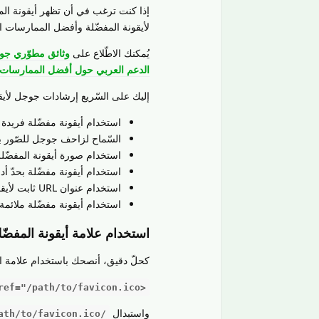
إذا كنت ترغب في أن تظهر أيقونة الم
لأيقونة المفضّلة وأفضل الممارسات الم
يُمكنك الاطّلاع على
وثائق مطوّري جو
الدعم العربي حول أفضل الممارسات لأ
إليك على السّريع إرشادات جوجل لأيق
استخدام أيقونة مفضّلة فريدة 
السّماح لزاحف جوجل للصّور با
استخدام صورة أيقونة المفضّلة
استخدام أيقونة مفضّلة بحدّ أدنى 8 في 8 بيكسل، والأفضل 48 في 48 بيكسل كحد
استخدام عنوان URL ثابت لأيقونة المفضلة.
استخدام أيقونة مفضّلة ملائم
استخدام علامة أيقونة المفضّل
كحلّ دقيق، أنصحك باستخدام علامة الم
<link rel="icon" href="/path/to/favicon.ico">
واستبدال
/path/to/favicon.ico