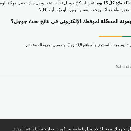
ضّلة
مرّة كلّ 15 يوما
تقريبا، لكنّ جوجل تخلّت عنه، وبدل ذلك، جعل مهمّة الو
ور، وأعتقد أنّه يزحف بنفس الوتيرة أو ربّما أبطأ قليلا.
ونة المفضّلة لموقعك الإلكتروني في نتائج بحث جوجل؟
.
Sahand A
جعل تجربتك معنا لذيذة مثل قطعة بسكويت طازجة !
قراءة المزيد