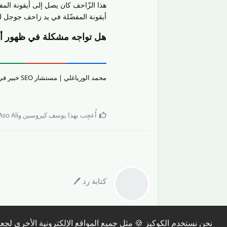
هذا الزّاحف كان يصل إلى أيقونة المف
أيقونة المفضّلة في يد زاحف جوجل للصّ
هل تواجه مشكلة في ظهور أيق
محمد الورياغلي | مستشار SEO خبير في تقييم جودة المحتوى والمواقع الإلكترونيّة وتحسين تجربة المستخدم.
أُعجِب بهذا
يوسف كيروسين
و
so Ali
كتابة رد 🖊️
نحن نستخدم الكوكيز 🍪 مثل جميع المواقع الإلكترونية الأخرى ل