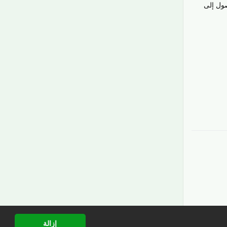
صول إلى
رَدّ
إزالة