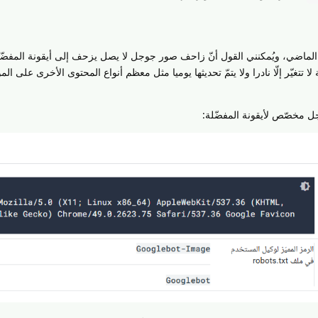
 الماضي، ويُمكنني القول أنّ زاحف صور جوجل لا يصل يزحف إلى أيقونة المفض
لا تتغيّر إلّا نادرا ولا يتمّ تحديثها يوميا مثل معظم أنواع المحتوى الأخرى على الم
 مخصّص لأيقونة المفضّلة: