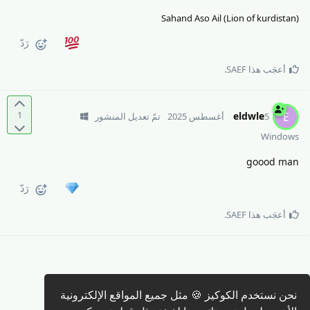
Sahand Aso Ail (Lion of kurdistan)
رَدّ
أعجَب هذا
SAEF
.
1
eldwle
E
5 أغسطس 2025
تمّ تعديل المنشور
Windows
goood man
رَدّ
أعجَب هذا
SAEF
.
نحن نستخدم الكوكيز 🍪 مثل جميع المواقع الإلكترونية
كتابة رد 🖊️