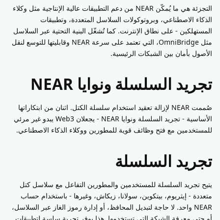
التجزئة هي ما يُمكّن NEAR من دعم التطبيقات عالية الإنتاجية مثل وكلاء
الذكاء الاصطناعي، وبروتوكولات السلاسل المتعددة، وتطبيقات
المستهلكين - على نطاق الإنترنت. كما تُشغّل البنية التحتية عبر السلاسل
مثل OmniBridge، التي تعتمد على سرعة NEAR وقابليتها للتوسع لنقل
الأصول بأمان بين الشبكات الرئيسية.
تجريد السلسلة ونوايا NEAR
صُممت NEAR لإزالة تعقيد استخدام سلسلة الكتل. اثنان من ابتكاراتها
الأساسية - تجريد السلسلة ونوايا NEAR - يجعلان Web3 يبدو غير مرئي
للمستخدمين مع فتح وظائف قوية للمطورين ووكلاء الذكاء الاصطناعي.
تجريد السلسلة
يتيح تجريد السلسلة للمستخدمين والمطورين التفاعل مع سلاسل كتل
متعددة - إيثريوم، بيتكوين، سولانا، زيكاش، وغيرها - باستخدام حساب
NEAR واحد. لا حاجة لتبديل المحافظ، أو إدارة رموز الغاز عبر السلاسل،
أو حتى معرفة الشبكة التي تستخدمها. هذا يوفر تجربة سلسة لتطبيقات