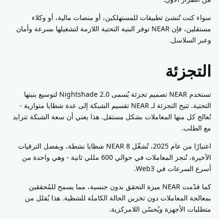
سواء كنت تُنشئ تطبيقات للمستهلكين، أو منصات مالية، أو وكلاء
مستقلين، فإن NEAR توفر البنية التحتية اللازمة لتشغيلها بسرعة وأمان
وعبر السلاسل.
التجزئة
تستخدم NEAR تصميم تجزئة يُسمى Nightshade 2.0 لتوسيع بنيتها
التحتية. تتيح التجزئة لـ NEAR تقسيم الشبكة إلى عدة شظايا متوازية -
تُعالج كل منها المعاملات بشكل مستقل. هذا يعني أن سعة الشبكة تتزايد
مع الطلب.
اعتبارًا من عام 2025، تُشغّل NEAR 8 شظايا نشطة، وبفضل الترقيات
الأخيرة، تُنجز المعاملات في حوالي 600 مللي ثانية - وهي واحدة من
أسرع السرعات في Web3.
كما قدّمت NEAR ميزة التحقق بدون جنسية، مما يسمح للمُحققين
بمعالجة المعاملات دون تخزين الحالة الكاملة للشظية. هذا يُقلل من
متطلبات الأجهزة ويُحسّن اللامركزية.