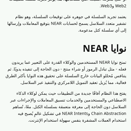
Web2 وWeb3.
يعتمد تجريد السلسلة في جوهره على توقيعات السلسلة، وهو نظام
تشفير متعدد السلاسل يسمح لحسابات NEAR بتوقيع المعاملات وإرسالها
إلى أي سلسلة كتل مدعومة.
نوايا NEAR
تمنح نوايا NEAR المستخدمين والوكلاء القدرة على التعبير عما يريدون
فعله - مثل تبادل الرموز أو شراء منتج - دون الحاجة إلى تنفيذه يدويًا. ثم
يتنافس مُحللو البيانات خارج السلسلة على تحقيق هذه النوايا بأكثر الطرق
فعالية، مما يُزيل تعقيد التمويل اللامركزي والتنفيذ عبر السلاسل.
يفتح هذا النظام آفاقًا جديدة من التطبيقات حيث يمكن لوكلاء الذكاء
الاصطناعي والمستخدمين والخدمات تنسيق المعاملات والإجراءات عبر
السلاسل دون الحاجة إلى معرفة متعمقة بسلسلة الكتل. معًا، تُساهم
Chain Abstraction وNEAR Intents في تشكيل عالمٍ يُصبح فيه
استخدام العملات المشفرة بنفس سهولة استخدام الإنترنت.