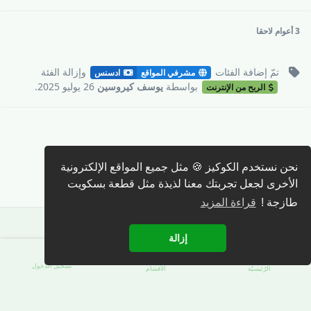
3 أعوام
لاحقا
تمّ إضافة
الفئات
وإزالة
الفئة
مشرفي المواقع
ادسنس
بواسطة
يوسف كيروسين
26 يوليو 2025
.
الربح من الإنترنت
كتابة رد 🖊️
نحن نستخدم الكوكيز 🍪 مثل جميع المواقع الإلكترونية
الأخرى لجعل تجربتك معنا لذيذة مثل قطعة بسكويت
طازجة !
قراءة المزيد
إزالة
تسجيل الدّخول
الرّئيسيّة
الأقسَام