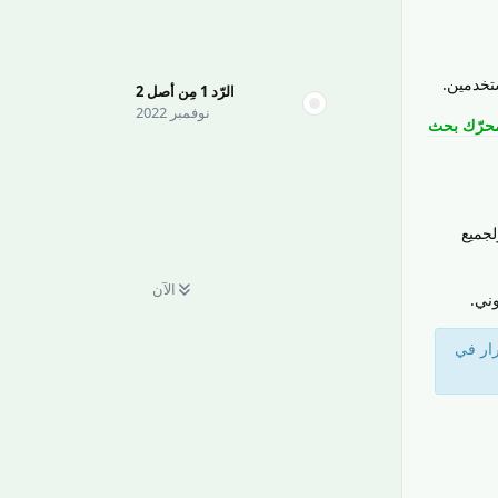
تخدمين.
الرّد
1
مِن أصل
2
نوفمبر 2022
محرّك بحث
لجميع
الآن
وني.
ار في