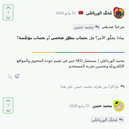
1
مُحمَّد الورياغلي
31 مايو 2024
مرحبا صديقي
محمد حسن
بماذا يتعلّق الأمر؟ هل ب
حساب مطوّر شخصي
أو ب
حساب مؤسّسة
؟
محمد الورياغلي | مستشار SEO خبير في تقييم جودة المحتوى والمواقع
الإلكترونيّة وتحسين تجربة المستخدم.
رَدّ
تمّ الرّدّ من طرف
محمد حسن
على هذا
1
محمد حسن
م
31 مايو 2024
مُحمَّد الورياغلي