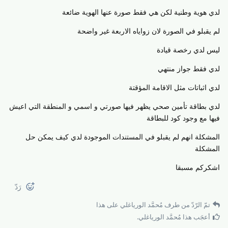
لدي هوية وطنية لكن هي فقط صورة عنها الهوية ضائعة
لم يقبلو في الصورة لان زواياه الاربعة غير واضحة
ليس لدي رخصة قيادة
لدي فقط جواز منتهي
لدي اثباتات مثل الاقامة المؤقتة
لدي بطاقة تأمين صحي يظهر فيها صورتي و اسمي و المنطقة التي اعيش
فيها مع وجود كود للبطاقة
المشكلة انهم لم يقبلو في المستندات الموجودة لدي كيف يمكن حل
المشكلة
اشكركم مسبقا
رَدّ
تمّ الرّدّ من طرف
مُحمَّد الورياغلي
على هذا
أعجَب هذا
مُحمَّد الورياغلي
.