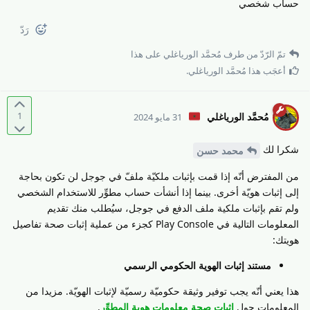
حساب شخصي
رَدّ
تمّ الرّدّ من طرف
مُحمَّد الورياغلي
على هذا
أعجَب هذا
مُحمَّد الورياغلي
.
1
مُحمَّد الورياغلي
31 مايو 2024
شكرا لك
محمد حسن
من المفترض أنّه إذا قمت بإثبات ملكيّة ملفّ في جوجل لن تكون بحاجة
إلى إثبات هويّة أخرى. بينما إذا أنشأت حساب مطوِّر للاستخدام الشخصي
ولم تقم بإثبات ملكية ملف الدفع في جوجل، سيُطلب منك تقديم
المعلومات التالية في Play Console كجزء من عملية إثبات صحة تفاصيل
هويتك:
مستند إثبات الهوية الحكومي الرسمي
هذا يعني أنّه يجب توفير وثيقة حكوميّة رسميّة لإثبات الهويّة. مزيدا من
المعلومات حول
إثبات صحة معلومات هوية المطوِّر
.