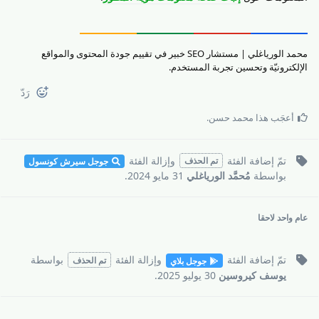
محمد الورياغلي | مستشار SEO خبير في تقييم جودة المحتوى والمواقع
الإلكترونيّة وتحسين تجربة المستخدم.
رَدّ
أعجَب هذا
محمد حسن
.
تمّ إضافة
الفئة
وإزالة
الفئة
تم الحذف
جوجل سيرش كونسول
بواسطة
مُحمَّد الورياغلي
31 مايو 2024
.
عام واحد
لاحقا
تمّ إضافة
الفئة
وإزالة
الفئة
بواسطة
تم الحذف
جوجل بلاي
يوسف كيروسين
30 يوليو 2025
.