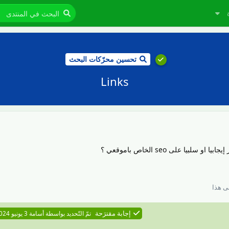
تحسين محرّكات البحث
Links
بيا على seo الخاص باموقعي ؟
 هذا
إجابة مقترَحة
تمّ التّحديد بواسطة
أسامة
3 يونيو 2024