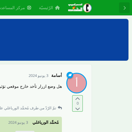
الرّئيسيّة
مركز المساعدة
أسامة
3 يونيو 2024
أ
هل وضع ازرار تأخد خارج موقعي تؤثر إيجابيا او سل
0
تمّ الرّدّ من طرف
مُحمَّد الورياغلي
على
مُحمَّد الورياغلي
3 يونيو 2024