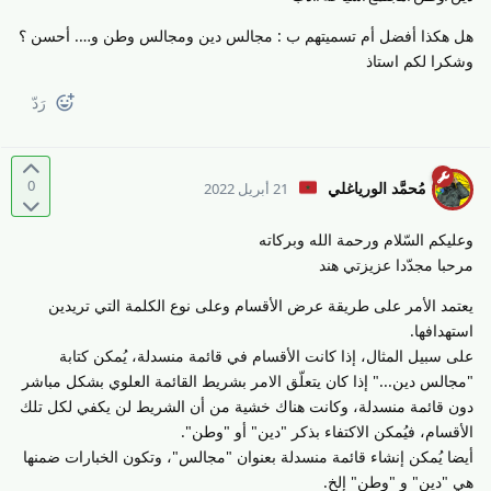
هل هكذا أفضل أم تسميتهم ب : مجالس دين ومجالس وطن و…. أحسن ؟
وشكرا لكم استاذ
رَدّ
0
مُحمَّد الورياغلي
21 أبريل 2022
وعليكم السّلام ورحمة الله وبركاته
مرحبا مجدّدا عزيزتي هند
يعتمد الأمر على طريقة عرض الأقسام وعلى نوع الكلمة التي تريدين
استهدافها.
على سبيل المثال، إذا كانت الأقسام في قائمة منسدلة، يُمكن كتابة
"مجالس دين..." إذا كان يتعلّق الامر بشريط القائمة العلوي بشكل مباشر
دون قائمة منسدلة، وكانت هناك خشية من أن الشريط لن يكفي لكل تلك
الأقسام، فيُمكن الاكتفاء بذكر "دين" أو "وطن".
أيضا يُمكن إنشاء قائمة منسدلة بعنوان "مجالس"، وتكون الخبارات ضمنها
هي "دين" و "وطن" إلخ.