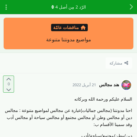
الرّد
2
مِن أصل
4
مناقشات عامّة
مواضيع مدونتنا متنوعة
مشاركة
0
هند مجالس
21 أبريل 2022
السلام عليكم ورحمة الله وبركاته
احنا مدونتنا (مجالس جماليات)عبارة عن مجالس لمواضيع متنوعة : مجالس
دين أو مجالس وطن أو مجالس مجتمع أو مجالس سياحة أو مجالس أدب
وقد سمينا الأقسام ب:
دين/وطن/مجتمع/سياحة/أدب