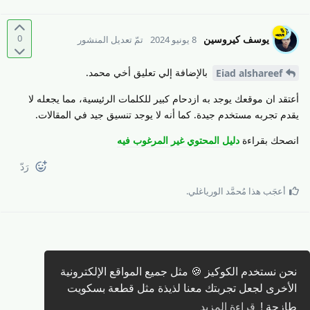
0
يوسف كيروسين
8 يونيو 2024
تمّ تعديل المنشور
بالإضافة إلي تعليق أخي محمد.
Eiad alshareef
أعتقد ان موقعك يوجد به ازدحام كبير للكلمات الرئيسية، مما يجعله لا
يقدم تجربه مستخدم جيدة. كما أنه لا يوجد تنسيق جيد في المقالات.
انصحك بقراءة
دليل المحتوي غير المرغوب فيه
رَدّ
أعجَب هذا
مُحمَّد الورياغلي
.
نحن نستخدم الكوكيز 🍪 مثل جميع المواقع الإلكترونية
كتابة رد 🖊️
الأخرى لجعل تجربتك معنا لذيذة مثل قطعة بسكويت
طازجة !
قراءة المزيد