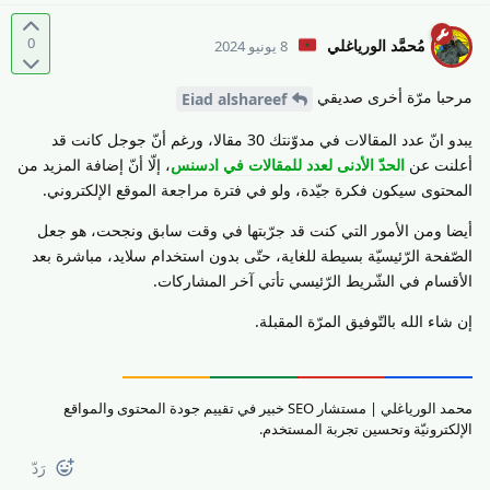
0
مُحمَّد الورياغلي
8 يونيو 2024
مرحبا مرّة أخرى صديقي
Eiad alshareef
يبدو انّ عدد المقالات في مدوّنتك 30 مقالا، ورغم أنّ جوجل كانت قد
أعلنت عن
الحدّ الأدنى لعدد للمقالات في ادسنس
، إلّا أنّ إضافة المزيد من
المحتوى سيكون فكرة جيّدة، ولو في فترة مراجعة الموقع الإلكتروني.
أيضا ومن الأمور التي كنت قد جرّبتها في وقت سابق ونجحت، هو جعل
الصّفحة الرّئيسيّة بسيطة للغاية، حتّى بدون استخدام سلايد، مباشرة بعد
الأقسام في الشّريط الرّئيسي تأتي آخر المشاركات.
إن شاء الله بالتّوفيق المرّة المقبلة.
محمد الورياغلي | مستشار SEO خبير في تقييم جودة المحتوى والمواقع
الإلكترونيّة وتحسين تجربة المستخدم.
رَدّ