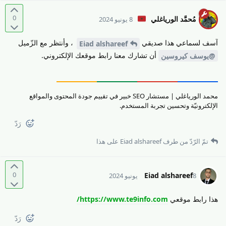
0
مُحمَّد الورياغلي
8 يونيو 2024
آسف لسماعي هذا صديقي
، وأنتظر مع الزّميل
Eiad alshareef
أن تشارك معنا رابط موقعك الإلكتروني.
@يوسف كيروسين
محمد الورياغلي | مستشار SEO خبير في تقييم جودة المحتوى والمواقع
الإلكترونيّة وتحسين تجربة المستخدم.
رَدّ
تمّ الرّدّ من طرف
Eiad alshareef
على هذا
0
Eiad alshareef
8 يونيو 2024
هذا رابط موقعي
https://www.te9info.com/
رَدّ