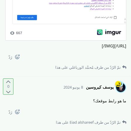
[/IMG][/URL]
رَدّ
تمّ الرّدّ من طرف
مُحمَّد الورياغلي
على هذا
0
يوسف كيروسين
8 يونيو 2024
ما هو رابط موقعك؟
رَدّ
تمّ الرّدّ من طرف
Eiad alshareef
على هذا