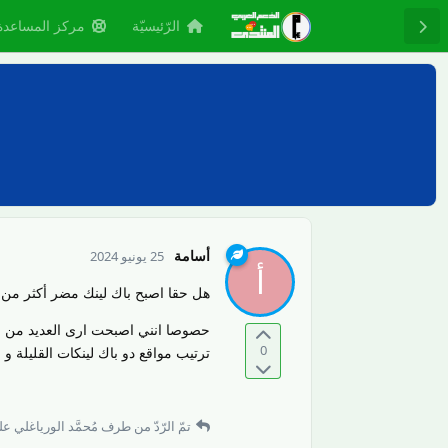
الرّئيسيّة
مركز المساعدة
أسامة
25 يونيو 2024
أ
هل حقا اصبح باك لينك مضر أكثر من ا
حصوصا انني اصبحت ارى العديد من ال
0
ترتيب مواقع دو باك لينكات القليلة و ا
تمّ الرّدّ من طرف
مُحمَّد الورياغلي
على