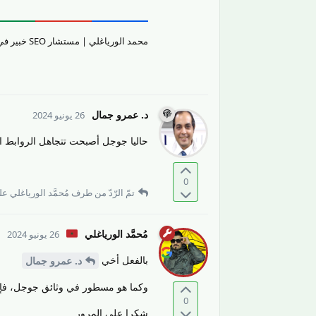
محمد الورياغلي | مستشار SEO خبير في تقييم جودة المحتوى والمواقع الإلكترونيّة وتحسين تجربة المستخدم.
د.​ عمرو جمال
26 يونيو 2024
حاليا جوجل أصبحت تتجاهل الروابط الس
0
تمّ الرّدّ من طرف
مُحمَّد الورياغلي
على
مُحمَّد الورياغلي
26 يونيو 2024
بالفعل أخي
د.​ عمرو جمال
وكما هو مسطور في وثائق جوجل، فإنّها
0
شكرا على المرور