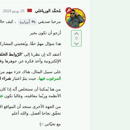
مُحمَّد الورياغلي
25 يونيو 2024
مرحبا صديقي
، كيف حال
أسامة
أرجو أن تكون بخير
0
هذا سؤال مهمّ حقّا. ويُعجبني المشارك
أعتقد انّه إن نظرنا إلى “
الرّوابط الخلفي
الإلكترونية وأخذ فكرة عن جوهرها وقي
على سبيل المثال، هناك جزء مهم من
المرغوب فيها
، حيث يتمّ اعتبار
شراء ال
من هنا يُمكننا أن نستخلص أنّه إذا ك
الأنظمة وربّما معاقبته، وغالبا تكون
عق
من الجهة الأخرى سنجد أن المواقع الإل
تحقّق نجاحا أفضل. والله أعلم
مع تحيّاتي :-)