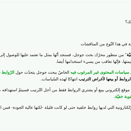
ك؟
ة في هذا النّوع من المناقشات
ّة
” من منظور محرّك بحث جوجل، فسنجد أنّها بمثل ما تعتمد عليها للوصول إلى 
متها، فإنّها تعاقب من يسيء استخدامها أيضا.
سياسات المحتوى غير المرغوب فيه
الخاصّ ببحث جوجل يتحدّث حول
الرّوابط 
روابط أو بيعها لأغراض الترتيب
انتهاكا لهذه السّياسات.
ان موقع إلكتروني يبيع أو يشتري الروابط فقط من أجل التّرتيب فسيتمّ استهداف
وبة خفيّة
.
كتارونية التي لديها روابط خلفية حتى لو كانت قليلة -لكنها عالية الجودة- فمن ال