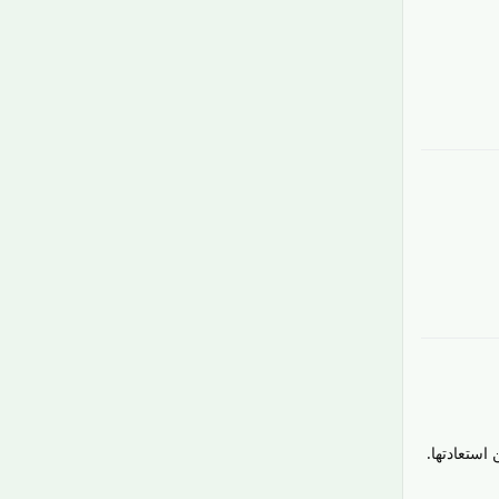
رَدّ
رَدّ
استعادتها.