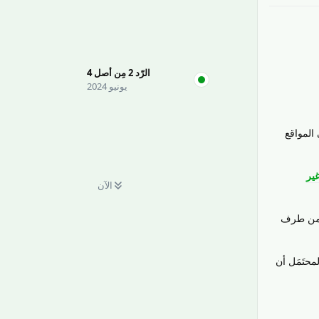
الرّد
2
مِن أصل
4
يونيو 2024
المواقع
غير
الآن
ه من طرف
محتَمَل أن