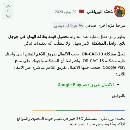
0
مُحمَّد الورياغلي
29 يونيو 2024
مرحبا مرّة أخرى صدقي
عبدالله عيسى
يظهر رمز خطإ مشابه عند محاولة
تحصيل قيمة بطاقة الهدايا في جوجل
بلاي
، ول
حل المشكلة
الأمر سهل، ولا يتطلّب أيّة تعقيدات تُذكَر.
لـ
حلّ مشكلة OR-CAC-13
، يجب
الاتّصال بفريق الدّعم
للمنتج الذي واجتك
عليه مشكلة OR-CAC-13، وافتراضا أن المشكلة واجهتك على منتج
Google Play، فيجب حينها الاتّصال بفريق الدّعم مباشرة عبر الانتقال
للآتي:
الاتّصال بفريق دعم Google Play
بالتوفيق
محمد الورياغلي | مستشار SEO خبير في تقييم جودة المحتوى والمواقع
الإلكترونيّة وتحسين تجربة المستخدم.