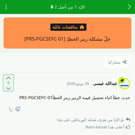
الرّد
1
مِن أصل
2
مناقشات عامّة
حلّ مشكلة رمز الخطإ: [PRS-PGCSEFC-01]
مشاركة
0
عبدالله عيسى
29 يونيو 2024
حدث خطأ اثناء تحصيل قيمة الرمز.رمز الخطأPRS-PGCSEFC-01
رَدّ
تمّ الرّدّ من طرف
مُحمَّد الورياغلي
على هذا
أعجَب هذا
Rami kassas
.