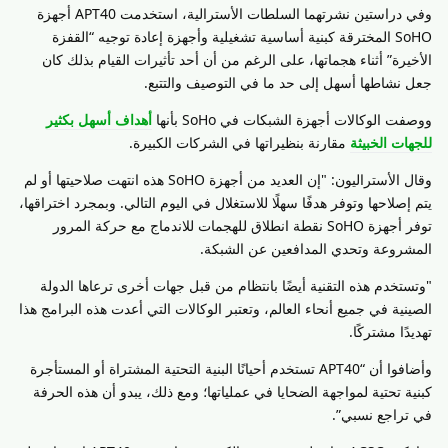
وفي دراستين نشرتهما السلطات الأسترالية، استخدمت APT40 أجهزة
SoHO المخترقة كبنية أساسية تشغيلية وأجهزة إعادة توجيه “القفزة
الأخيرة” أثناء هجماتها، على الرغم من أن أحد تأثيرات القيام بذلك كان
جعل نشاطها أسهل إلى حد ما في التوصيف والتتبع.
ووصفت الوكالات أجهزة الشبكات في SoHo بأنها
أهداف أسهل بكثير
للجهات الخبيثة
مقارنة بنظيراتها في الشركات الكبيرة.
وقال الأستراليون: "إن العديد من أجهزة SoHO هذه انتهت صلاحيتها أو لم
يتم إصلاحها وتوفر هدفًا سهلًا للاستغلال في اليوم التالي. وبمجرد اختراقها،
توفر أجهزة SoHO نقطة انطلاق للهجمات للاندماج مع حركة المرور
المشروعة وتحدي المدافعين عن الشبكة.
"وتستخدم هذه التقنية أيضًا بانتظام من قبل جهات أخرى ترعاها الدولة
الصينية في جميع أنحاء العالم، وتعتبر الوكالات التي أعدت هذه البرامج هذا
تهديدًا مشتركًا.
وأضافوا أن “APT40 تستخدم أحيانًا البنية التحتية المشتراة أو المستأجرة
كبنية تحتية لمواجهة الضحايا في عملياتها؛ ومع ذلك، يبدو أن هذه الحرفة
في تراجع نسبي”.