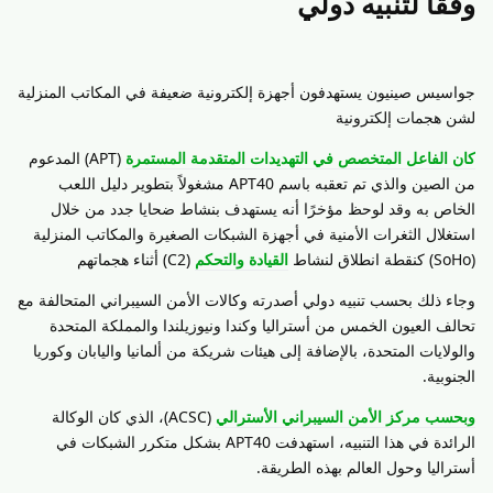
وفقًا لتنبيه دولي
جواسيس صينيون يستهدفون أجهزة إلكترونية ضعيفة في المكاتب المنزلية
لشن هجمات إلكترونية
كان الفاعل المتخصص في التهديدات المتقدمة المستمرة
(APT) المدعوم
من الصين والذي تم تعقبه باسم APT40 مشغولاً بتطوير دليل اللعب
الخاص به وقد لوحظ مؤخرًا أنه يستهدف بنشاط ضحايا جدد من خلال
استغلال الثغرات الأمنية في أجهزة الشبكات الصغيرة والمكاتب المنزلية
(SoHo) كنقطة انطلاق لنشاط
القيادة والتحكم
(C2) أثناء هجماتهم
وجاء ذلك بحسب تنبيه دولي أصدرته وكالات الأمن السيبراني المتحالفة مع
تحالف العيون الخمس من أستراليا وكندا ونيوزيلندا والمملكة المتحدة
والولايات المتحدة، بالإضافة إلى هيئات شريكة من ألمانيا واليابان وكوريا
الجنوبية.
وبحسب مركز الأمن السيبراني الأسترالي
(ACSC)، الذي كان الوكالة
الرائدة في هذا التنبيه، استهدفت APT40 بشكل متكرر الشبكات في
أستراليا وحول العالم بهذه الطريقة.