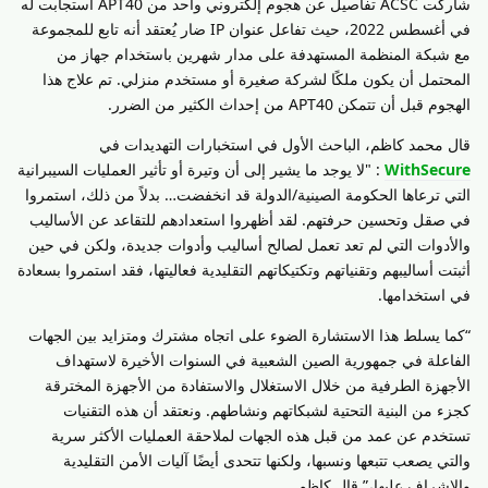
شاركت ACSC تفاصيل عن هجوم إلكتروني واحد من APT40 استجابت له
في أغسطس 2022، حيث تفاعل عنوان IP ضار يُعتقد أنه تابع للمجموعة
مع شبكة المنظمة المستهدفة على مدار شهرين باستخدام جهاز من
المحتمل أن يكون ملكًا لشركة صغيرة أو مستخدم منزلي. تم علاج هذا
الهجوم قبل أن تتمكن APT40 من إحداث الكثير من الضرر.
قال محمد كاظم، الباحث الأول في استخبارات التهديدات في
WithSecure
: "لا يوجد ما يشير إلى أن وتيرة أو تأثير العمليات السيبرانية
التي ترعاها الحكومة الصينية/الدولة قد انخفضت… بدلاً من ذلك، استمروا
في صقل وتحسين حرفتهم. لقد أظهروا استعدادهم للتقاعد عن الأساليب
والأدوات التي لم تعد تعمل لصالح أساليب وأدوات جديدة، ولكن في حين
أثبتت أساليبهم وتقنياتهم وتكتيكاتهم التقليدية فعاليتها، فقد استمروا بسعادة
في استخدامها.
“كما يسلط هذا الاستشارة الضوء على اتجاه مشترك ومتزايد بين الجهات
الفاعلة في جمهورية الصين الشعبية في السنوات الأخيرة لاستهداف
الأجهزة الطرفية من خلال الاستغلال والاستفادة من الأجهزة المخترقة
كجزء من البنية التحتية لشبكاتهم ونشاطهم. ونعتقد أن هذه التقنيات
تستخدم عن عمد من قبل هذه الجهات لملاحقة العمليات الأكثر سرية
والتي يصعب تتبعها ونسبها، ولكنها تتحدى أيضًا آليات الأمن التقليدية
والإشراف عليها،” قال كاظم.