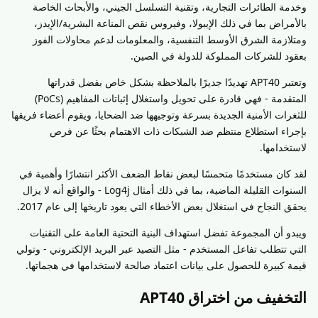
وخدمة الطائرات التجارية، وتقنية التسلسل الجيني، والأبحاث الخاصة
بالأمراض بما في ذلك الإيبولا، وفيروس نقص المناعة البشرية/الإيدز،
ومتلازمة الشرق الأوسط التنفسية، والمعلومات لدعم محاولات الفوز
بعقود للشركات المملوكة للدولة في الصين.
وتعتبر APT40 تهديدًا جديرًا بالملاحظة بشكل خاص بفضل قدراتها
المتقدمة - فهي قادرة على تحويل واستغلال إثباتات المفاهيم (PoCs)
للثغرات الأمنية الجديدة بسرعة وتوجيهها ضد الضحايا، ويقوم أعضاء فريقها
بإجراء استطلاع منتظم ضد الشبكات ذات الاهتمام بحثًا عن فرص
لاستخدامها.
لقد كان مستخدمًا متحمسًا لبعض نقاط الضعف الأكثر انتشارًا وأهمية في
السنوات القليلة الماضية، بما في ذلك أمثال Log4j - والواقع أنه لا يزال
يحقق النجاح في استغلال بعض الأخطاء التي يعود تاريخها إلى عام 2017.
ويبدو أن المجموعة تفضل استهداف البنية التحتية العامة على التقنيات
التي تتطلب تفاعل المستخدم - مثل التصيد عبر البريد الإلكتروني - وتولي
قيمة كبيرة للحصول على بيانات اعتماد صالحة لاستخدامها في هجماتها.
التخفيف من اختراق APT40