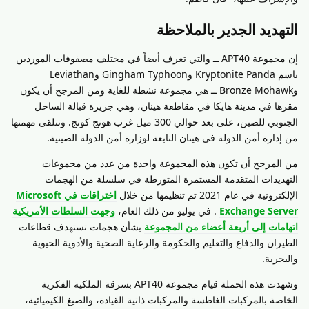
التهديد الجدير بالملاحظة
إن مجموعة APT40 ــ والتي تعرف أيضاً في مختلف مصفوفات الموردين
باسم Kryptonite Panda وGingham Typhoon وLeviathan
وBronze Mohawk ــ هي مجموعة نشطة للغاية ومن المرجح أن يكون
مقرها في مدينة هايكا في مقاطعة هينان، وهي جزيرة قبالة الساحل
الجنوبي للصين، على بعد حوالي 300 ميل غرب هونج كونج. وتتلقى مهمتها
من إدارة أمن الدولة في هينان التابعة لوزارة أمن الدولة الصينية.
من المرجح أن تكون هذه المجموعة واحدة من عدد من مجموعات
التهديدات المتقدمة المستمرة المتورطة في سلسلة من الهجمات
الإلكترونية في عام 2021 تم تنظيمها من خلال
اختراقات في Microsoft
Exchange Server
. في يوليو من ذلك العام،
وجهت السلطات الأمريكية
اتهامات إلى أربعة أعضاء من المجموعة
بشأن هجمات تستهدف قطاعات
الطيران والدفاع والتعليم والحكومة والرعاية الصحية والأدوية الحيوية
والبحرية.
وشهدت هذه الحملة قيام مجموعة APT40 بسرقة الملكية الفكرية
الخاصة بالمركبات الغاطسة والمركبات ذاتية القيادة، والصيغ الكيميائية،