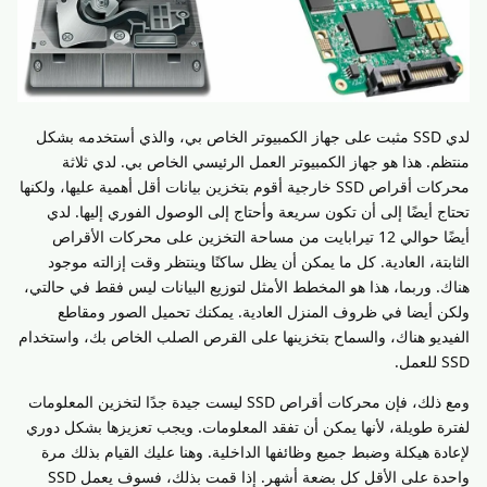
لدي SSD مثبت على جهاز الكمبيوتر الخاص بي، والذي أستخدمه بشكل
منتظم. هذا هو جهاز الكمبيوتر العمل الرئيسي الخاص بي. لدي ثلاثة
محركات أقراص SSD خارجية أقوم بتخزين بيانات أقل أهمية عليها، ولكنها
تحتاج أيضًا إلى أن تكون سريعة وأحتاج إلى الوصول الفوري إليها. لدي
أيضًا حوالي 12 تيرابايت من مساحة التخزين على محركات الأقراص
الثابتة، العادية. كل ما يمكن أن يظل ساكنًا وينتظر وقت إزالته موجود
هناك. وربما، هذا هو المخطط الأمثل لتوزيع البيانات ليس فقط في حالتي،
ولكن أيضا في ظروف المنزل العادية. يمكنك تحميل الصور ومقاطع
الفيديو هناك، والسماح بتخزينها على القرص الصلب الخاص بك، واستخدام
SSD للعمل.
ومع ذلك، فإن محركات أقراص SSD ليست جيدة جدًا لتخزين المعلومات
لفترة طويلة، لأنها يمكن أن تفقد المعلومات. ويجب تعزيزها بشكل دوري
لإعادة هيكلة وضبط جميع وظائفها الداخلية. وهنا عليك القيام بذلك مرة
واحدة على الأقل كل بضعة أشهر. إذا قمت بذلك، فسوف يعمل SSD