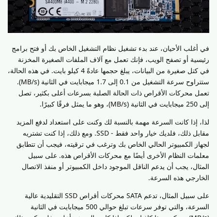
في أغلب الأحيان، عند بدء تشغيل نظام التشغيل الخاص بك أو فتح برامج
رئيسية أو تصفح الويب، فإنك تعمل مع آلاف الملفات الصغيرة المخزنة
في كتل صغيرة من البيانات، يبلغ حجمها عادةً 4 كيلو بايت. في هذه الحالة،
ستتراوح سرعة التشغيل من 0.1 إلى 1.7 ميجابايت في الثانية (MB/s).
تعمل محركات الأقراص ذات الحالة الصلبة بسرعات أعلى بكثير، تصل
إلى 250 ميجابايت في الثانية (MB/s)، وهو ما يمثل فرقًا كبيرًا.
لذا، إذا كانت السرعة مهمة بالنسبة لك وكنت على استعداد لدفع المزيد
مقابل ذلك، فلديك خيار واحد فقط - SSD. ومع ذلك، إذا كنت تشتريه
لجهاز الكمبيوتر الحالي الخاص بك وترغب في ترقيته، فيجب أن تتطابق
معلمات النظام الأخرى أيضًا مع محركات الأقراص هذه. على سبيل
المثال، يجب أن يدعم الناقل الموجود داخل الكمبيوتر أو منفذ الاتصال
الخارجي هذه السرعة.
على سبيل المثال، تدعم SATA محركات أقراص SSD التقليدية عالية
السرعة، والتي توفر سرعات تبلغ حوالي 500 ميجابايت في الثانية