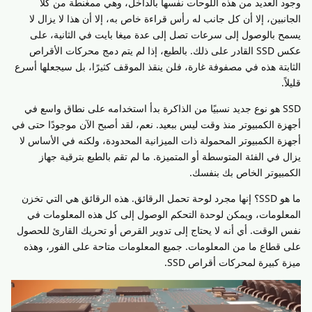
وجود العديد من هذه اللوحات نفسها بالداخل، وهي ممغنطة من كلا
الجانبين، إلا أن كل جانب له رأس قراءة خاص به، إلا أن هذا لا يزال لا
يسمح بالوصول إلى سرعات تصل إلى عدة ميغا بايت في الثانية، على
عكس SSD القادر على ذلك. بالطبع، إذا لم يتم دمج محركات الأقراص
الثابتة هذه في مصفوفة غارة، فلن ينقذ الموقف كثيرًا، بل سيجعلها أسرع
قليلاً.
SSD هو نوع جديد نسبيًا من الذاكرة بدأ استخدامه على نطاق واسع في
أجهزة الكمبيوتر منذ وقت ليس ببعيد. نعم، لقد أصبح الآن موجودًا حتى في
أجهزة الكمبيوتر المحمولة ذات الميزانية المحدودة، ولكنه في الأساس لا
يزال في الفئة المتوسطة أو المتميزة. ما لم تقم بالطبع بترقية جهاز
الكمبيوتر الخاص بك بنفسك.
ما هو SSD؟ إنها مجرد لوحة تحمل الرقائق. هذه الرقائق هي التي تخزن
المعلومات، ويمكن لوحدة التحكم الوصول إلى كل هذه المعلومات في
نفس الوقت. أي أنه لا يحتاج إلى تدوير القرص أو تحريك القارئ للحصول
على قطاع ما من المعلومات. جميع المعلومات متاحة على الفور، وهذه
ميزة كبيرة لمحركات أقراص SSD.