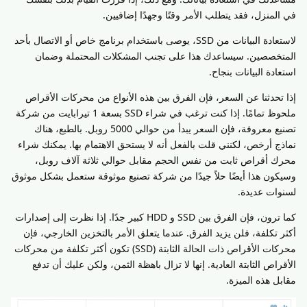
في المنزل، فقد يتطلب الأمر وقتًا وجهدًا إضافيين.
لاستعادة البيانات من SSD، يوصى باستخدام برنامج خاص أو الاتصال بأحد
المتخصصين. سيساعدك هذا على تجنب المشكلات المحتملة وضمان
استعادة البيانات بنجاح.
إذا تحدثنا عن السعر، فإن الفرق بين هذه الأنواع من محركات الأقراص
ملحوظ تمامًا. إذا كنت ترغب في شراء SSD بسعة 1 تيرابايت من شركة
تصنيع معروفة، فإن السعر يبدأ من حوالي 5000 روبل. بالطبع، هناك
نماذج أرخص، لكنني قلت بالفعل أنه لا يستحق الاهتمام بها. يمكنك شراء
محرك أقراص ثابت من نفس الحجم مقابل حوالي ثلاثة آلاف روبل،
وسيكون هذا أيضًا حلاً جيدًا من شركة تصنيع موثوقة ستعمل بشكل موثوق
لسنوات عديدة.
كما ترون، فإن الفرق بين SSD و HDD كبير جدًا. إذا نظرت إلى إصدارات
أكثر تكلفة، فلن يزيد الفرق. عندما يتعلق الأمر بالتخزين الخارجي، فإن
محركات الأقراص ذات الحالة الثابتة (SSD) تكون أكثر تكلفة من محركات
الأقراص الثابتة العادية. إنها لا تزال باهظة الثمن، ولكن عليك أن تدفع
مقابل هذه الميزة.