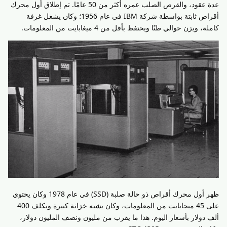
عدة عقود، والقرص الصلب عمره أكثر من 50 عامًا. تم إطلاق أول محرك
أقراص ثابتة بواسطة شركة IBM في عام 1956؛ وكان يشغل غرفة
كاملة، ويزن حوالي طنًا ويحتفظ بأقل من 4 ميغابايت من المعلومات.
ظهر أول محرك أقراص ذو حالة صلبة (SSD) في عام 1978 وكان يحتوي
على 45 ميجابايت من المعلومات، وكان يشبه خزانة كبيرة ويكلف 400
ألف دولار بأسعار اليوم. هذا ما يقرب من مليون ونصف المليون دولار،