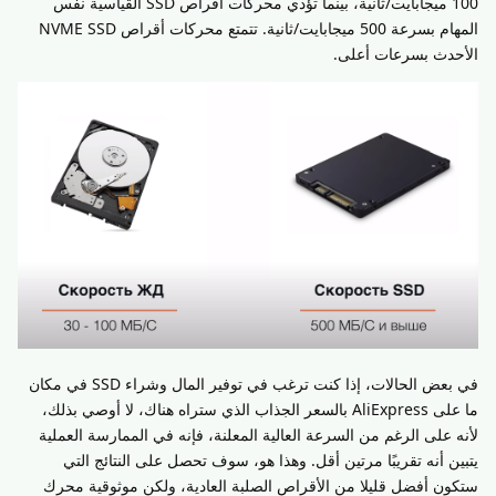
100 ميجابايت/ثانية، بينما تؤدي محركات أقراص SSD القياسية نفس
المهام بسرعة 500 ميجابايت/ثانية. تتمتع محركات أقراص NVME SSD
الأحدث بسرعات أعلى.
في بعض الحالات، إذا كنت ترغب في توفير المال وشراء SSD في مكان
ما على AliExpress بالسعر الجذاب الذي ستراه هناك، لا أوصي بذلك،
لأنه على الرغم من السرعة العالية المعلنة، فإنه في الممارسة العملية
يتبين أنه تقريبًا مرتين أقل. وهذا هو، سوف تحصل على النتائج التي
ستكون أفضل قليلا من الأقراص الصلبة العادية، ولكن موثوقية محرك