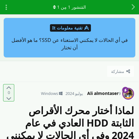
المَنشور
1
مِن
1
تقنية معلومات It
في أي الحالات لا يمكنني الاستغناء عن SSD؟ ما هو الأفضل
أن تختار
مشاركة
0
Ali almontaser
9 يوليو 2024
Windows
لماذا أختار محرك الأقراص
الثابتة HDD العادي في عام
2024 وفي أي الحالات لا يمكنني