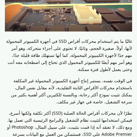
غالبًا ما يتم استخدام محركات أقراص SSD في أجهزة الكمبيوتر المحمولة
لأنها، أولاً، صغيرة الحجم، وثانيًا، لا تحتوي على أجزاء متحركة، وهو أمر
مهم جدًا لأجهزة الكمبيوتر المحمولة، كما أنها تستهلك طاقة قليلة جدًا،
وهو أمر مهم أيضًا للكمبيوتر المحمول الذي تحتاج إلى اصطحابه معه أنت
وحتى يعمل لأطول فترة ممكنة.
في الوقت نفسه، يستمر إنتاج أجهزة الكمبيوتر المحمولة غير المكلفة
باستخدام محركات الأقراص الثابتة التقليدية، لأنه مقابل نفس المال،
يمكنك تثبيت نموذج أكثر رحابة، وبالنسبة للكثيرين أكثر أهمية بكثير من
سرعة التشغيل، خاصة في جهاز غير مكلف.
نظرًا لأن محركات أقراص الحالة الصلبة (SSD) أكثر تكلفة ولكنها أسرع،
فيمكن استخدامها لتثبيت نظام التشغيل والبرامج الرئيسية التي تعمل بها.
ومع ذلك، لا تعتقد أنه إذا قمت بتثبيت، على سبيل المثال، Photoshop أو
Adobe Premier على SSD، فستتمكن من العمل مع البيانات بسرعة