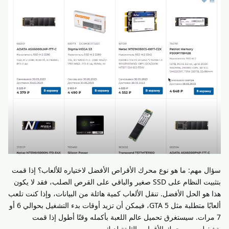
سؤال مهم: ما هو نوع محرك الأقراص الأفضل لاختياره للألعاب؟ إذا قمت
بتثبيت النظام على SSD صغير والباقي على القرص الصلب، فقد لا يكون
هذا هو الحل الأفضل. تنقل الألعاب كمية هائلة من البيانات، وإذا كنت تلعب
ألعابًا متطلبة مثل GTA 5، فيمكن أن تزيد أوقات بدء التشغيل بحوالي 6 أو
7 مرات. سيستغرق تحميل عالم اللعبة بأكمله وقتًا أطول إذا قمت
بتشغيله من محرك الأقراص الثابتة لديك.