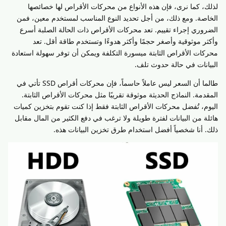
لذلك، كما نرى، فإن هذه الأنواع من محركات الأقراص لها خصائصها
الخاصة. ومع ذلك، من أجل تحديد النوع المناسب لمستخدم معين، فمن
الضروري إجراء تقييم. تعد محركات الأقراص ذات الحالة الصلبة أسرع
وأكثر موثوقية وأصغر حجمًا وأكثر هدوءًا وتستخدم طاقة أقل. تعد
محركات الأقراص الثابتة ميسورة التكلفة ويمكن أن توفر سهولة استعادة
البيانات في حالة حدوث تلف.
طالما أن السعر ليس عاملاً حاسماً، فإن محركات أقراص SSD تأتي في
المقدمة. النماذج الحديثة موثوقة تقريبًا مثل محركات الأقراص الثابتة.
اليوم، تُفضل محركات الأقراص الثابتة فقط إذا كنت تقوم بتخزين كميات
هائلة من البيانات لفترة طويلة ولا ترغب في دفع الكثير من المال مقابل
ذلك. أنا شخصياً أفضل استخدام طرق تخزين البيانات هذه.