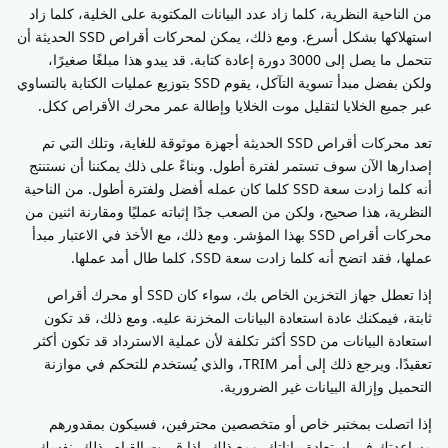
من الناحية النظرية، كلما زاد عدد البيانات المكتوبة على الخلية، كلما زاد
استهلاكها بشكل أسرع. ومع ذلك، يمكن لمحركات أقراص SSD الحديثة أن
تتحمل ما يصل إلى 3000 دورة إعادة كتابة. قد يبدو هذا مبلغًا صغيرًا،
ولكن بفضل مبدأ تسوية التآكل، يقوم SSD بتوزيع عمليات الكتابة بالتساوي
عبر جميع الخلايا لتقليل موت الخلايا وإطالة عمر محرك الأقراص ككل.
تعد محركات أقراص SSD الحديثة أجهزة موثوقة للغاية، وتلك التي تم
إصدارها الآن سوف تستمر لفترة أطول. وبناءً على ذلك يمكننا أن نستنتج
أنه كلما زادت سعة SSD كلما كان عمله أفضل ولفترة أطول. من الناحية
النظرية، هذا صحيح، ولكن من الصعب جدًا إثباته عمليًا ومقارنة اثنين من
محركات أقراص SSD بهذا المؤشر. ومع ذلك، مع الأخذ في الاعتبار مبدأ
عملها، فقد اتضح أنه كلما زادت سعة SSD، كلما طال أمد عملها.
إذا تعطل جهاز التخزين الخاص بك، سواء كان SSD أو محرك أقراص
ثابتة، فيمكنك عادة استعادة البيانات المخزنة عليه. ومع ذلك، قد تكون
استعادة البيانات من SSD أكثر تكلفة لأن عملية الاسترداد قد تكون أكثر
تعقيدًا. ويرجع ذلك إلى أمر TRIM، والذي يُستخدم للتحكم في موازنة
التحميل وإزالة البيانات غير الضرورية.
إذا اتصلت بمختبر خاص أو متخصصين محترفين، فسيكون بمقدورهم
مساعدتك في استعادة بياناتك. ومع ذلك، إذا قررت القيام بذلك بنفسك