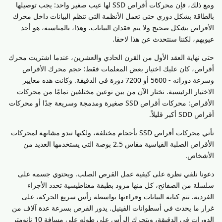
ومع ذلك، فإن محركات أقراص SSD لها عيب صغير واحد: يجب توصيلها
بالطاقة بشكل دوري حتى تعمل الأنظمة التي تنظم البيانات داخل محرك
الأقراص بشكل صحيح ولا يتم فقدان البيانات. وهذا، بالمناسبة، هو أحد
عيوبهم، لكننا سنتحدث عن هذا لاحقا.
حتى نهاية العقد الأول من القرن الحادي والعشرين، عندما اشتريت محرك
أقراص، كان عليك اختيار بعض المعلمات فقط: حجم محرك الأقراص
وسرعة دورانه - 5600 أو 7200 دورة في الدقيقة. وكانت هذه معايير
الاختيار الرئيسية. نختار الآن من بين نوعين مختلفين تمامًا من محركات
الأقراص: محركات أقراص SSD صغيرة ومدمجة وسريعة جدًا أو محركات
أقراص SDD أكبر قليلاً.
تأتي محركات أقراص SSD بأحجام مختلفة، ولكنها تبدو مشابهة لمحركات
الأقراص الصلبة القياسية مقاس 2.5 بوصة التي يستخدمها العديد من
الأشخاص.
دعونا نلقي نظرة على كيفية عمل القرص الصلب. ويحتوي جسمه على
سلسلة من الصفائح، كل منها مزود بطبقة مغناطيسية تحدد الأجزاء
الفردية. تتم كتابة البيانات وقراءتها بواسطة رأس سريع الحركة، على
غرار ما يحدث في أسطوانات الفينيل. يدور القرص بسرعة عدة آلاف من
الدورات في الدقيقة، ويتحرك الرأس على طوله على مسافة 10 نانومتر