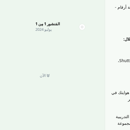
 أرقام -
المَنشور
1
مِن
1
يوليو 2024
ال:
يمكنك التقاط صور للمواقع أو المعالم أو المشاهد النادرة وبيعها لوسائل الإعلام والأخبار، أو على منصات مثل Shutterstock،
الآن
 هوايتك في
ر
تدريبية
مجموعة