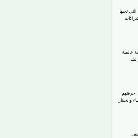
لتي تحبها
شراكات
ة عالمية
إليك
 حرفتهم
ء والجيتار
يقى