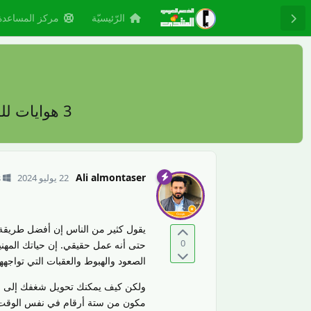
الرّئيسيّة
مركز المساعدة
3 هوايات للعمل من المنزل تدر دخلًا يتجاوز 100 ألف دولار في عام 2024
Ali almontaser
22 يوليو 2024
s
يقول كثير من الناس إن أفضل طريقة ل
0
حتى أنه عمل حقيقي. إن حياتك المهن
الصعود والهبوط والعقبات التي تواجه
ولكن كيف يمكنك تحويل شغفك إلى ر
مكون من ستة أرقام في نفس الوقت