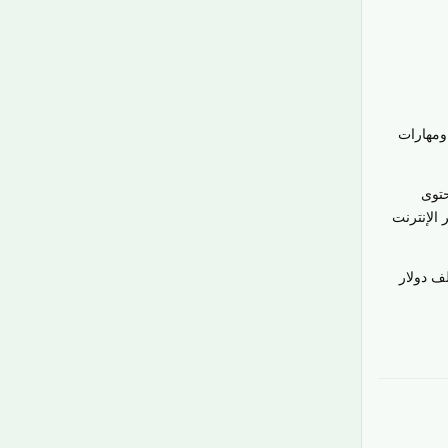
ومهارات
حتوى
ر مثل Etsy واستضافة ندوات عبر الإنترنت
 يديك: ما هي الهواية التي ستختارها وتتعلمها اليوم أو تصقلها حتى تتمكن من تحويلها إلى 100 ألف دولار
رَدّ