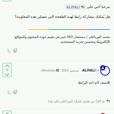
مرحبا أخي علي
ALiYALi
هل يُمكنك مشاركة رابط لهذه الصّفحة التي تتضمّن هذه المعلومة؟
محمد الورياغلي | مستشار SEO خبير في تقييم جودة المحتوى والمواقع
الإلكترونيّة وتحسين تجربة المستخدم.
رَدّ
0
ALiYALi
14 سبتمبر 2024
Windows
للاسف لام اجد الرابط
رَدّ
تمّ الرّدّ من طرف
مُحمَّد الورياغلي
على هذا