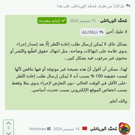
تمّ الرّدّ من طرف
مُحمَّد الورياغلي
على هذا
مُحمَّد الورياغلي
15 سبتمبر 2024
إجابة مقترَحة
لا عليك أخي
ALiYALi
بشكل عامّ، لا يُمكن إرسال طلب إعادة النّظر إلّا بعد إصدار إجراء
يدوي علامة على انتهاكات وضاحة، مثل انتهاك حقوق الطّبع والنّشر أو
محتوى غير مرغوب فيه بشكل كبير…
لهذا، ممكن أن أقول أنّ هذه نصيحة غير موثوقة أو فيها تناقض لأنّها
ليست حقيقية 100 % بسبب أنه لا يُمكن إرسال طلب إعادة النّظر
-على الأقل في الوقت الحالي- دون التعرّض لإجراء يدوي مثلا وفقط
بسبب انخفاض الموقع الإلكتروني بسبب تحديث أساسي.
والله أعلم
0
مُحمَّد الورياغلي
14 سبتمبر 2024
Windows