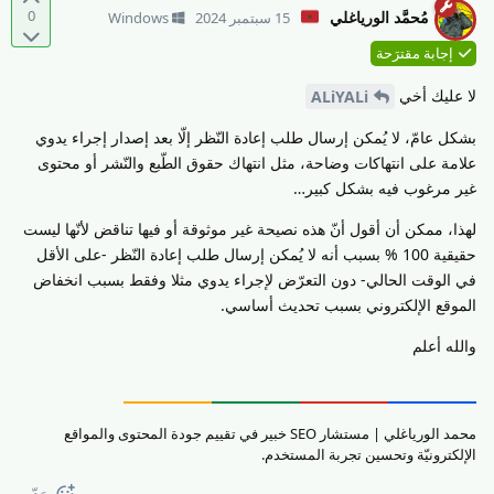
0
مُحمَّد الورياغلي
15 سبتمبر 2024
Windows
إجابة مقترَحة
لا عليك أخي
ALiYALi
بشكل عامّ، لا يُمكن إرسال طلب إعادة النّظر إلّا بعد إصدار إجراء يدوي
علامة على انتهاكات وضاحة، مثل انتهاك حقوق الطّبع والنّشر أو محتوى
غير مرغوب فيه بشكل كبير…
لهذا، ممكن أن أقول أنّ هذه نصيحة غير موثوقة أو فيها تناقض لأنّها ليست
حقيقية 100 % بسبب أنه لا يُمكن إرسال طلب إعادة النّظر -على الأقل
في الوقت الحالي- دون التعرّض لإجراء يدوي مثلا وفقط بسبب انخفاض
الموقع الإلكتروني بسبب تحديث أساسي.
والله أعلم
محمد الورياغلي | مستشار SEO خبير في تقييم جودة المحتوى والمواقع
الإلكترونيّة وتحسين تجربة المستخدم.
رَدّ