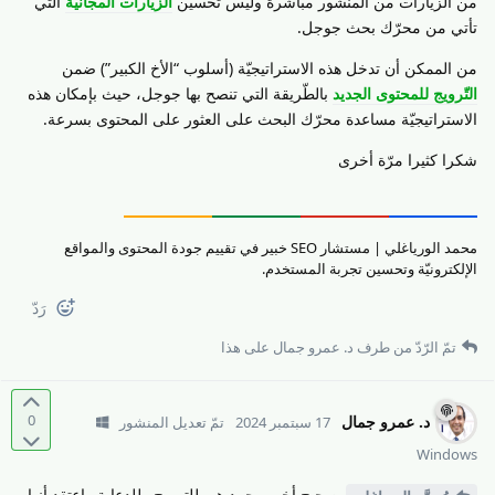
من الزّيارات من المنشور مباشرة وليس تحسين
الزّيارات المجّانيّة
التي
تأتي من محرّك بحث جوجل.
من الممكن أن تدخل هذه الاستراتيجيّة (أسلوب “الأخ الكبير”) ضمن
التّرويج للمحتوى الجديد
بالطّريقة التي تنصح بها جوجل، حيث بإمكان هذه
الاستراتيجيّة مساعدة محرّك البحث على العثور على المحتوى بسرعة.
شكرا كثيرا مرّة أخرى
محمد الورياغلي | مستشار SEO خبير في تقييم جودة المحتوى والمواقع
الإلكترونيّة وتحسين تجربة المستخدم.
رَدّ
تمّ الرّدّ من طرف
د.​ عمرو جمال
على هذا
0
د.​ عمرو جمال
17 سبتمبر 2024
تمّ تعديل المنشور
Windows
صحيح أخي محمد هي للترويج وللدعاية واعتقد أنها