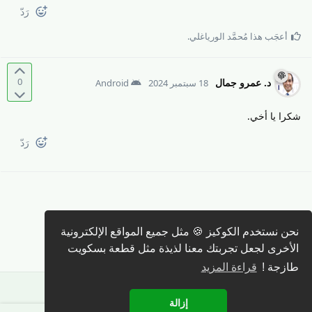
رَدّ
أعجَب هذا
مُحمَّد الورياغلي
.
0
د.​ عمرو جمال
18 سبتمبر 2024
Android
شكرا يا أخي.
رَدّ
كتابة رد 🖊️
نحن نستخدم الكوكيز 🍪 مثل جميع المواقع الإلكترونية
الأخرى لجعل تجربتك معنا لذيذة مثل قطعة بسكويت
طازجة !
قراءة المزيد
إزالة