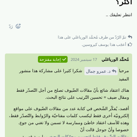
أكثر؟
انتظر تعليقك ..
رَدّ
تمّ الرّدّ من طرف
مُحمَّد الورياغلي
على هذا
أعجَب هذا
يوسف كيروسين
.
مُحمَّد الورياغلي
17 سبتمبر 2024
إجابة مقترَحة
مرحبا
شكرا كثيرا على مشاركة هذا منشور
د.​ عمرو جمال
المفيد
هناك اعتقاد شائع بأنّ مقالات الضّيوف تصلح من أجل التّصدّر فقط
ومقال ضيف = تحسين التّرتيب على نتائج البحث.
أقصد، يُفكّر الشّخص في كتابة عدد من مقالات الضّيوف على مواقع
إلكترونيّة أخرى فقط ليكسب كلمات مفتاحيّة والرّوابط والتّصدّر فقط،
وهذه للأسف اعتقاد خاطئ وممارسة لا تسمن ولا تغني من جوع.
خصوصا وأنّ جوجل قالت أنّ
مقالات الضّيوف فقط لتحسين محرّكات البحث
ممارسة قديمة،