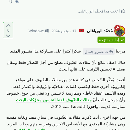
رَدّ
أعجَب هذا
مُحمَّد الورياغلي
.
0
مُحمَّد الورياغلي
17 سبتمبر 2024
Windows
إجابة مقترَحة
مرحبا
شكرا كثيرا على مشاركة هذا منشور المفيد
د.​ عمرو جمال
هناك اعتقاد شائع بأنّ مقالات الضّيوف تصلح من أجل التّصدّر فقط ومقال
ضيف = تحسين التّرتيب على نتائج البحث.
أقصد، يُفكّر الشّخص في كتابة عدد من مقالات الضّيوف على مواقع
إلكترونيّة أخرى فقط ليكسب كلمات مفتاحيّة والرّوابط والتّصدّر فقط،
وهذه للأسف اعتقاد خاطئ وممارسة لا تسمن ولا تغني من جوع. خصوصا
وأنّ جوجل قالت أنّ
مقالات الضّيوف فقط لتحسين محرّكات البحث
ممارسة قديمة، و
احزر
! قالت هذا سنة 2012.
من جهة أخرى، أنت ذكرت مقالات الضّيوف في سياق مفيد ولغاية مفيدة،
وهي مشاركة المحتوى مع الأشخاص الآخرين وتقريبه منهم وجلب المزيد