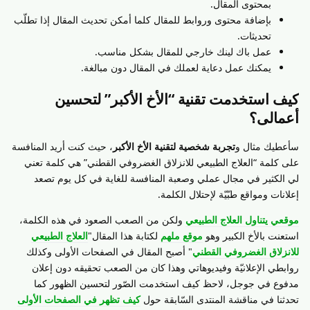
بمحتوى المقال.
بإضافة محتوى وروابط للمقال كلما أمكن تحديث المقال إذا تطلّب
تحديثات.
عمل باك لينك خارجي للمقال بشكل مناسب.
يمكنك عمل دعاية لعملك في المقال دون مبالغة.
كيف استخدمت تقنية “الأخ الأكبر” لتحسين
أعمالى؟
سأعطيك مثال و
تجربة شخصية لتقنية الأخ الأكبر
، حيث كنت أريد المنافسة
على كلمة “العلاج الطبيعي للانزلاق الغضروفي القطني” هي كلمة تعني
لي الكثير في مجال عملي وصعبة المنافسة للغاية في كل يوم تصعد
إعلانات ومواقع طبّيّة لإحتلال الكلمة.
موقعي يتناول العلاج الطبيعي
ولكن من الصعب الصعود في هذه الكلمة،
استعنت بالأخ الكبير وهو
موقع ملهم
لكتابة هذا المقال"
العلاج الطبيعي
للانزلاق الغضروفي القطني
" أصبح المقال في الصفحات الأولى وكذلك
روابطي الإعلانيّة وفيديوهاتي وهذا كان من الصعب تحقيقه دون إعلان
مدفوع في جوجل، لاحظ كيف استخدمت الصّور لتحسين الظهور كما
تحدثنا في مناقشة المنتدى السّابقة حول
كيف تظهر في الصفحات الأولى