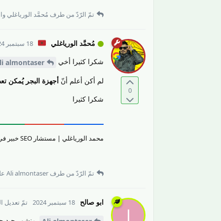
تمّ الرّدّ من طرف
مُحمَّد الورياغلي
و
ا
مُحمَّد الورياغلي
18 سبتمبر 2024
شكرا كثيرا أخي
li almontaser
لم أكن أعلم أنّ
أجهزة البجر يُمكن تع
0
شكرا كثيرا
محمد الورياغلي | مستشار SEO خبير في تقييم جودة المحتوى والمواقع الإلكترونيّة وتحسين تجربة المستخدم.
تمّ الرّدّ من طرف
Ali almontaser
عل
ابو صالح
18 سبتمبر 2024
تمّ تعديل ا
ا
منشور جيد جد