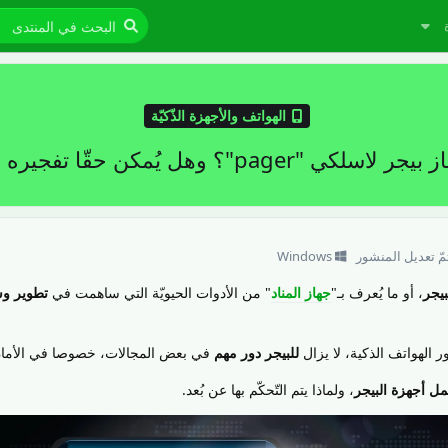
الهواتف والأجهزة الذّكيّة
ي "pager"؟ وهل يُمكن حقّا تفجيره عن بُعد؟
مّ تعديل المنشور
Windows
بيجر
، أو ما يُعرف بـ"
جهاز المناد
" من الأدوات الحيويّة التي ساهمت في
تطوير و
 الهواتف الذكية، لا يزال
للبيجر دور مهم
في بعض المجالات، خصوصا في الأمان
مل أجهزة البيجر
، ولماذا يتم التّحكّم بها عن بُعد.