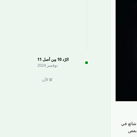
الرّد
10
مِن أصل
11
نوفمبر 2024
الآن
شائع في
 بعض