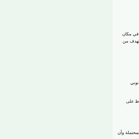
ي مكان
الهدف من
نوني
فاظ على
محتملة وأن