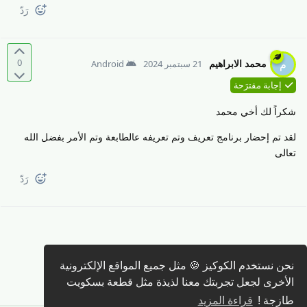
رَدّ
0
محمد الابراهيم
م
21 سبتمبر 2024
Android
إجابة مقترَحة
شكراً لك أخي محمد
لقد تم إحضار برنامج تعريف وتم تعريفه عالطابعة وتم الأمر بفضل الله
تعالى
رَدّ
نحن نستخدم الكوكيز 🍪 مثل جميع المواقع الإلكترونية
كتابة رد 🖊️
الأخرى لجعل تجربتك معنا لذيذة مثل قطعة بسكويت
طازجة !
قراءة المزيد