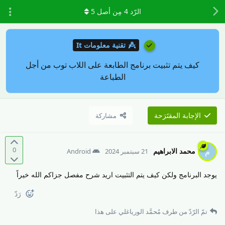
الرّد
4
مِن أصل
5
تقنية معلومات It
كيف يتم تثبيت برنامج الطابعة على اللاب توب من أجل
الطباعة
الإجابة المقتَرَحة
مشاركة
0
محمد الابراهيم
م
21 سبتمبر 2024
Android
يوجد البرنامج ولكن كيف يتم التثبيت اريد شرح مفصل جزاكم الله خيراً
رَدّ
تمّ الرّدّ من طرف
مُحمَّد الورياغلي
على هذا