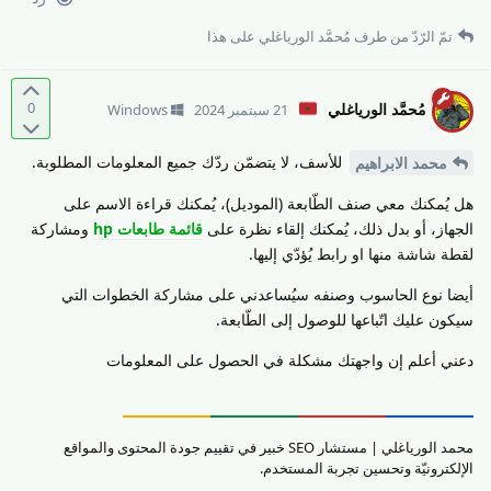
تمّ الرّدّ من طرف
مُحمَّد الورياغلي
على هذا
0
مُحمَّد الورياغلي
21 سبتمبر 2024
Windows
للأسف، لا يتضمّن ردّك جميع المعلومات المطلوبة.
محمد الابراهيم
هل يُمكنك معي صنف الطّابعة (الموديل)، يُمكنك قراءة الاسم على
الجهاز، أو بدل ذلك، يُمكنك إلقاء نظرة على
قائمة طابعات hp
ومشاركة
لقطة شاشة منها او رابط يُؤدّي إليها.
أيضا نوع الحاسوب وصنفه سيُساعدني على مشاركة الخطوات التي
سيكون عليك اتّباعها للوصول إلى الطّابعة.
دعني أعلم إن واجهتك مشكلة في الحصول على المعلومات
محمد الورياغلي | مستشار SEO خبير في تقييم جودة المحتوى والمواقع
الإلكترونيّة وتحسين تجربة المستخدم.