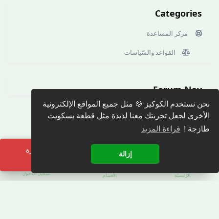
Categories
مركز المساعدة
القواعد والسّياسات
Forum Nav
نحن نستخدم الكوكيز 🍪 مثل جميع المواقع الإلكترونية
الأخرى لجعل تجربتك معنا لذيذة مثل قطعة بسكويت
طازجة !
قراءة المزيد
لحظة! هناك خطأ ما. يرجى إعادة تحميل الصفحة والمحاولة مرة
إزالة
أخرى.
تسجيل الدّخول
الرّئيسيّة
الأقسَام