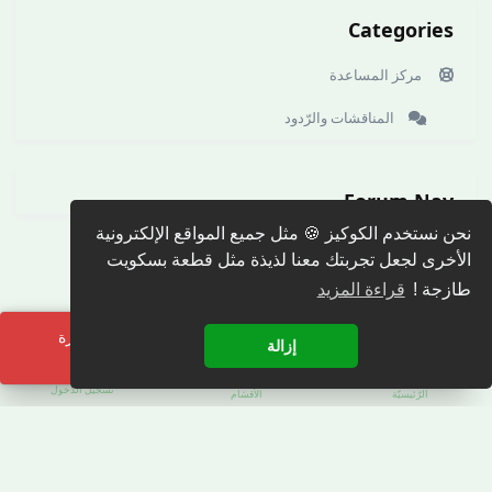
Categories
مركز المساعدة
المناقشات والرّدود
Forum Nav
نحن نستخدم الكوكيز 🍪 مثل جميع المواقع الإلكترونية
الأخرى لجعل تجربتك معنا لذيذة مثل قطعة بسكويت
طازجة !
قراءة المزيد
لحظة! هناك خطأ ما. يرجى إعادة تحميل الصفحة والمحاولة مرة
إزالة
أخرى.
تسجيل الدّخول
الرّئيسيّة
الأقسَام