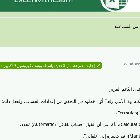
 من المساعدة
Window
إجابة مقترَحة
تمّ التّحديد بواسطة
يوسف كيروسين
9 أكتوبر 2024
ى الدّعم العَربي
ة لهذا الأمر، ولعلّ أوّل خطوة هي التحقق من إعدادات الحساب، ولفعل ذلك:
).