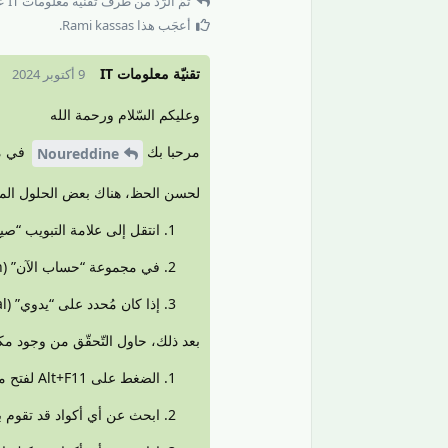
تمّ الرّدّ من طرف
تقنيّة معلومات IT
عل
أعجَب هذا
Rami kassas
.
تقنيّة معلومات IT
9 أكتوبر 2024
وعليكم السّلام ورحمة الله
مرحبا بك
في من
Noureddine
لحسن الحظ، هناك بعض الحلول الممك
انتقل إلى علامة التبويب “صيغ” (rmulas
في مجموعة “حساب الآن” (Calculation)، تأكد من أن الخيار “حساب تلقائي” (Automatic) مُحدد.
إذا كان مُحدد على “يدوي” (Manual)، قم بتغييره إلى “تلقائي”.
بعد ذلك، حاول التّحقّق من وجود م
الضغط على Alt+F11 لفتح محرر Visual Basic.
ابحث عن أي أكواد قد تقوم بت