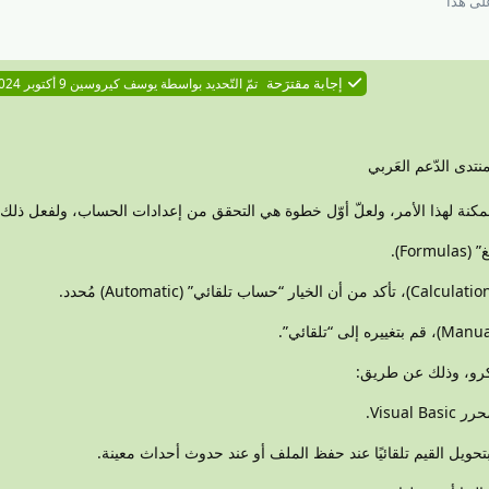
ى هذا
إجابة مقترَحة
تمّ التّحديد بواسطة
يوسف كيروسين
9 أكتوبر 2024
تدى الدّعم العَربي
نة لهذا الأمر، ولعلّ أوّل خطوة هي التحقق من إعدادات الحساب، ولفعل ذلك:
Fo).
كرو، وذلك عن طريق:
حويل القيم تلقائيًا عند حفظ الملف أو عند حدوث أحداث معينة.