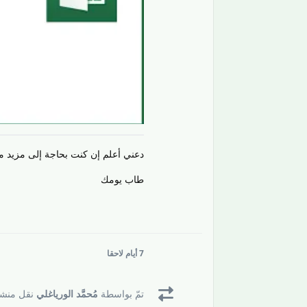
دعني أعلم إن كنت بحاجة إلى مزيد م
طاب يومك
7 أيام
لاحقا
تمّ بواسطة
مُحمَّد الورياغلي
نقل منشو