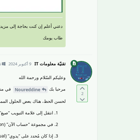
دعني أعلم إن كنت بحاجة إلى مزيد
طاب يومك
تقنيّة معلومات IT
9 أكتوبر 2024
s
وعليكم السّلام ورحمة الله
مرحبا بك
في منتد
Noureddine
2
لحسن الحظ، هناك بعض الحلول الممكن
انتقل إلى علامة التبويب “صيغ” (Formulas
في مجموعة “حساب الآن” (Calculation)، تأكد من أن الخيار “حساب تلقائي” (Automatic) مُحدد.
إذا كان مُحدد على “يدوي” (Manual)، قم بتغييره إلى “تلقائي”.