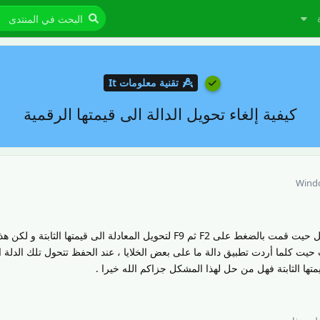
تقنية معلومات It
كيفية إلغاء تحويل الدالة الى قيمتها الرقمية
Wind
أواجه مشكلة في أحد صفحات الإكسل حيت قمت بالضغط على F2 ثم F9 لتحويل المعادلة الى قيمتها الثا
يت كلما أردت تطبيق دالة ما على بعض الخلايا ، عند الحفظ تتحول تلك الدلة ال
ى قيمتها الثابتة فهل من حل لهذا المشكل جزاكم الله خيرا .