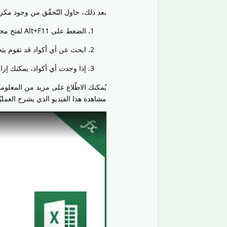
بعد ذلك، حاول التّحقّق من وجود مك
الضغط على Alt+F11 لفتح محرر Visual Basic.
ابحث عن أي أكواد قد تقوم بتح
إذا وجدت أي أكواد، يمكنك إزالته
يُمكنك الاطّلاع على مزيد من المع
مشاهدة هذا الفيديو الذي يشرح العمليّ