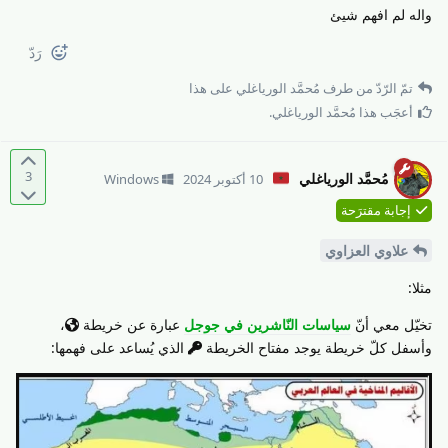
واله لم افهم شيئ
رَدّ
تمّ الرّدّ من طرف
مُحمَّد الورياغلي
على هذا
أعجَب هذا
مُحمَّد الورياغلي
.
3
مُحمَّد الورياغلي
10 أكتوبر 2024
Windows
إجابة مقترَحة
علاوي العزاوي
مثلا:
تخيّل معي أنّ
سياسات النّاشرين في جوجل
عبارة عن خريطة
،
وأسفل كلّ خريطة يوجد مفتاح الخريطة
الذي يُساعد على فهمها: