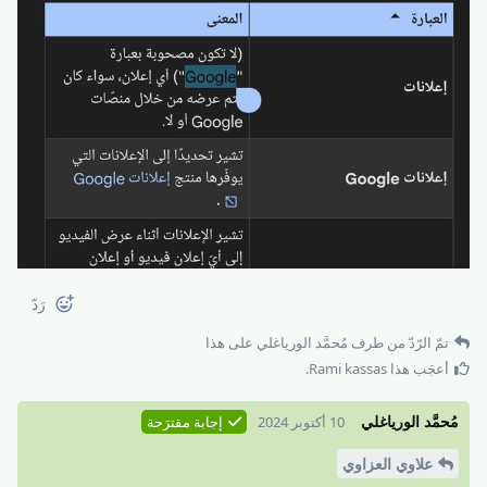
رَدّ
تمّ الرّدّ من طرف
مُحمَّد الورياغلي
على هذا
أعجَب هذا
Rami kassas
.
مُحمَّد الورياغلي
10 أكتوبر 2024
إجابة مقترَحة
علاوي العزاوي