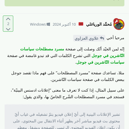
2
مُحمَّد الورياغلي
10 أكتوبر 2024
Windows
مرحبا أخي
علاوي العزاوي
إنّه لمن الجيّد أنّك وصلت إلى صفحة
مسرد مصطلحات سياسات
النّاشرين في جوجل
التي تشرح الكلمات التي قد تبدو غامضة في صفحة
سياسات النّاشرين في جوجل
.
مثلا، تساعدك صفحة “مسرد المصطلحات” على فهم ماذا تقصد جوجل
ببعض الكلمات في صفحة سياسات النّاشرين.
على سبيل المثال، إذا كنت لا تعرف ما معنى “إعلانات ادسنس البينيّة”،
فستجد في مسرد المصطلحات الشّرح الخاصّ بها، والذي يقول:
تشير الإعلانات البينية إلى أيّ إعلان فيديو يتمّ تشغيله في غياب أيّ
محتوى بث فيديو مباشر آخر يظهر أثناء الانتقال بين المحتوى، على
أن يكون إعلان الفيديو المحتوى الرئيسي للصفحة ويشغل معظم