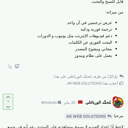
قابل للنسخ والبحث.
من ميزاته:
عرض ترجمتين في آن واحد
ترجمة فورية وذكية
دعم فيديوهات الإنترنت مثل يوتيوب و الدورات
البحث الفوري عن الكلمات
مجاني ومفتوح المصدر
يعمل على نظام ويندوز
رَدّ
تمّ الرّدّ من طرف
مُحمَّد الورياغلي
على هذا
أعجَب هذا
AR WEB SOLUTIONS
.
1
مُحمَّد الورياغلي
20 يناير
Windows
مرحبا
AR WEB SOLUTIONS
لاحظ أنّ إعداد الفيديو لا يسمح بمشاهدته على المنتدى رغم أنه في جميع