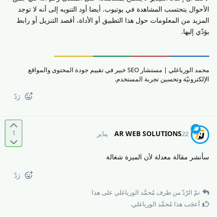
الأحوال يتحتسب المشاهدة في يوتيوب. أيضا أود التنويه إلى أنه لا توجد
المزيد من المعلومات حول هذا التطبيق أو الأداة، أقصد التنزيل أو رابط
يؤدّي إليها.
محمد الورياغلي | مستشار SEO خبير في تقييم جودة المحتوى والمواقع
الإلكترونيّة وتحسين تجربة المستخدم.
رَدّ
1
AR WEB SOLUTIONS
22 يناير
سأنشر مقالة معدلة لأن الميزة شغالة
رَدّ
تمّ الرّدّ من طرف
مُحمَّد الورياغلي
على هذا
أعجَب هذا
مُحمَّد الورياغلي
.