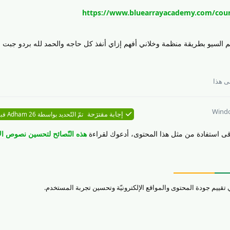
https://www.bluearrayacademy.com/course
علم السيو بطريقة منظمة وخلاني أفهم إزاي أنفذ كل حاجه والحمد لله بردو جبت ن
 هذا
Wind
إجابة مقترَحة
تمّ التّحديد بواسطة
26 فبراير
Adham
قى استفادة من مثل هذا المحتوى، أدعوك لقراءة
هذه النّصائح لتحسين نصوص ال