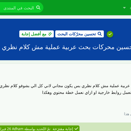
تحسين محرّكات البحث
مع أفضل إجابة
سين محركات بحث عربية عملية مش كلام نظري 
بية عملية مش كلام نظري بس يكون مجاني لاني كل الي بشوفو كلام نظري 
مل روابط خارجية او ازاي نعمل خطة محتوي وهكذا
هذا
إجابة مقترَحة
تمّ التّحديد بواسطة
Adham
26 فبراير