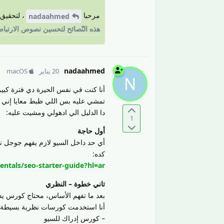
مرحبا
، لتحقيق
nadaahmed
هذه النّصائح لتحسين نصوص الارتبا
nadaahmed
20 يناير
macOS
N
أنا كنت في نفس الحيرة دي فترة كب
تمشي عليه بس اللي ظبط معايا إني
دا الدليل الي ادهولي ومشيت عليه:
1
أول حاجة
أي حد داخل السيو لازم يفهم جوجل ن
كده:
ntals/seo-starter-guide?hl=ar
تاني خطوة – النظري
بعد ما تفهم الأساس، محتاج كورس يد
أنا استخدمت كورسات نظرية بسيطة 
– كورس إدراك للسيو