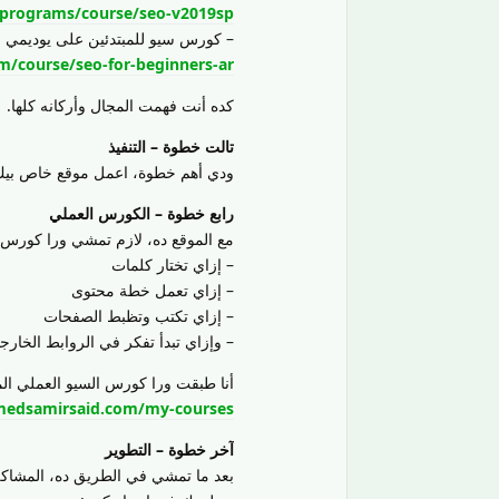
programs/course/seo-v2019sp/
– كورس سيو للمبتدئين على يوديمي
/course/seo-for-beginners-ar/
كده أنت فهمت المجال وأركانه كلها.
تالت خطوة – التنفيذ
ودي أهم خطوة، اعمل موقع خاص بيك 
رابع خطوة – الكورس العملي
مع الموقع ده، لازم تمشي ورا كورس
– إزاي تختار كلمات
– إزاي تعمل خطة محتوى
– إزاي تكتب وتظبط الصفحات
– وإزاي تبدأ تفكر في الروابط الخارج
أنا طبقت ورا كورس السيو العملي ال
medsamirsaid.com/my-courses/
آخر خطوة – التطوير
بعد ما تمشي في الطريق ده، المشاكل 