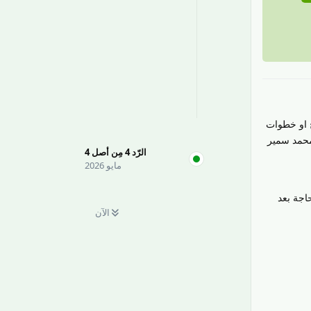
 او خطوات
محمد سمير
الرّد
4
مِن أصل
4
مايو 2026
اجة بعد
الآن