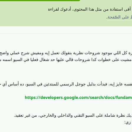
 أقى استفادة من مثل هذا المحتوى، أدعوك لقراءة
ط على الصّفحة
.
يرة كل اللي موجود شروحات نظرية بتقولك تعمل إيه ومفيش شرح عملي واضح
 مشيت على خطوات كدا شروحات قالي عليها حد شغال فعليا في السيو اسمه 
فسه عايز إيه، فبدأت بدليل جوجل الرسمي للمبتدئين في السيو، ده أساس أي ح
https://developers.google.com/search/docs/fundame
يك نظرة شاملة على السيو التقني والداخلي والخارجي، من غير تعقيد.
زي: