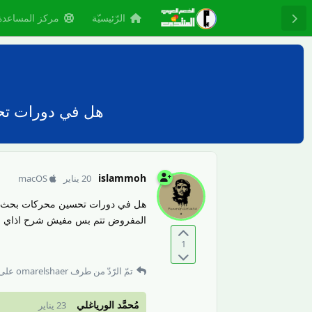
الرّئيسيّة
مركز المساعدة
هل في دورات تح
islammoh
20 يناير
macOS
هل في دورات تحسين محركات بحث عر
المفروض تتم بس مفيش شرح اذاي نع
1
تمّ الرّدّ من طرف
omarelshaer
على 
مُحمَّد الورياغلي
23 يناير