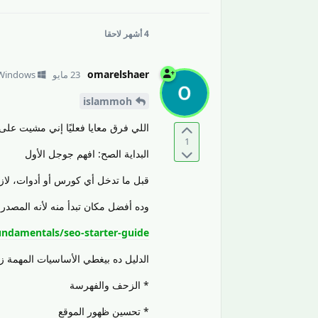
4 أشهر
لاحقا
omarelshaer
23 مايو
Windows
islammoh
اللي فرق معايا فعليًا إني مشيت على
1
البداية الصح: افهم جوجل الأول
قبل ما تدخل أي كورس أو أدوات، لازم
وده أفضل مكان تبدأ منه لأنه المصدر
undamentals/seo-starter-guide
الدليل ده بيغطي الأساسيات المهمة ز
* الزحف والفهرسة
* تحسين ظهور الموقع