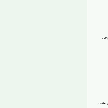
جر.
 متقدم