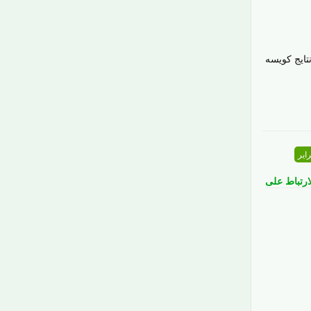
تايج كويسه
رَدّ
ارتباط على
رَدّ