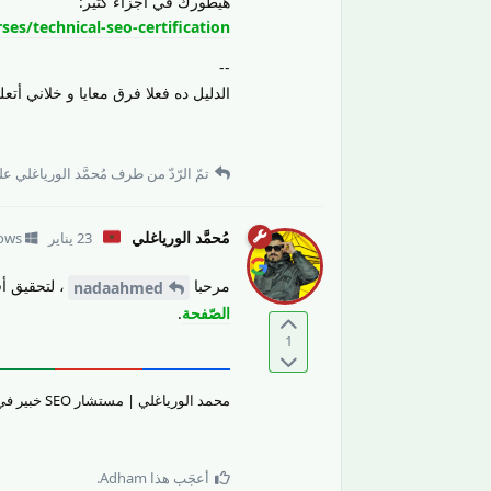
هيطورك في اجزاء كتير:
s/technical-seo-certification
--
الدليل ده فعلا فرق معايا و خلاني أت
تمّ الرّدّ من طرف
مُحمَّد الورياغلي
على
مُحمَّد الورياغلي
23 يناير
ows
مرحبا
، لتحقيق أ
nadaahmed
الصّفحة
.
1
محمد الورياغلي | مستشار SEO خبير في تقييم جودة المحتوى والمواقع الإلكترونيّة وتحسين تجربة المستخدم.
أعجَب هذا
Adham
.