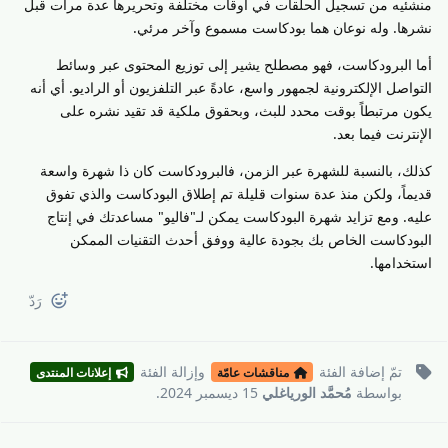
منشئيه من تسجيل الحلقات في أوقات مختلفة وتحريرها عدة مرات قبل
نشرها. وله نوعان هما بودكاست مسموع وآخر مرئي.
أما البرودكاست، فهو مصطلح يشير إلى توزيع المحتوى عبر وسائط
التواصل الإلكترونية لجمهور واسع، عادةً عبر التلفزيون أو الراديو. أي أنه
يكون مرتبطاً بوقت محدد للبث، وبحقوق ملكية قد تقيد نشره على
الإنترنت فيما بعد.
كذلك، بالنسبة للشهرة عبر الزمن، فالبرودكاست كان ذا شهرة واسعة
قديماً، ولكن منذ عدة سنوات قليلة تم إطلاق البودكاست والذي تفوق
عليه. ومع تزايد شهرة البودكاست يمكن لـ"فاليو" مساعدتك في إنتاج
البودكاست الخاص بك بجودة عالية ووفق أحدث التقنيات الممكن
استخدامها.
رَدّ
تمّ إضافة
الفئة
وإزالة
الفئة
مناقشات عامّة
إعلانات المنتدى
بواسطة
مُحمَّد الورياغلي
15 ديسمبر 2024
.