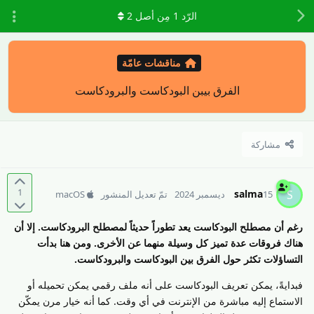
الرّد
1
مِن أصل
2
مناقشات عامّة
الفرق بيبن البودكاست والبرودكاست
مشاركة
1
salma
S
15 ديسمبر 2024
تمّ تعديل المنشور
macOS
رغم أن مصطلح البودكاست يعد تطوراً حديثاً لمصطلح البرودكاست. إلا أن
هناك فروقات عدة تميز كل وسيلة منهما عن الأخرى. ومن هنا بدأت
التساؤلات تكثر حول الفرق بين البودكاست والبرودكاست.
فبدايةً، يمكن تعريف البودكاست على أنه ملف رقمي يمكن تحميله أو
الاستماع إليه مباشرة من الإنترنت في أي وقت. كما أنه خيار مرن يمكّن