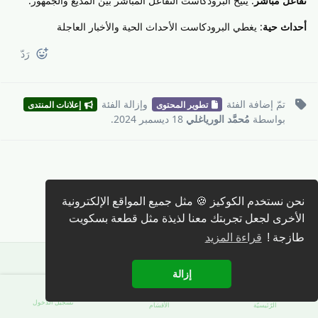
تفاعل مباشر
: يتيح البرودكاست التفاعل المباشر بين المذيع والجمهور.
أحداث حية
: يغطي البرودكاست الأحداث الحية والأخبار العاجلة
رَدّ
تمّ إضافة
الفئة
وإزالة
الفئة
تطوير المحتوى
إعلانات المنتدى
بواسطة
مُحمَّد الورياغلي
18 ديسمبر 2024
.
كتابة رد 🖊️
نحن نستخدم الكوكيز 🍪 مثل جميع المواقع الإلكترونية
الأخرى لجعل تجربتك معنا لذيذة مثل قطعة بسكويت
طازجة !
قراءة المزيد
إزالة
تسجيل الدّخول
الرّئيسيّة
الأقسَام