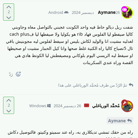
2
Aymane
26 ديسمبر 2024
Android
شفت ريل ديالو حاط فيه واحد الكونت عجبني بالتواصل معاه وجاوبني
كاليا صيفطو ليا الفلوس فهاد rib هو يكوليا ولا صيفطها ليا فcach plus
لغدليه مشيت انا والوليد لكاش بليس او سيفط لفلوس ليه مجوبنيش باقي
تال 5تصباح كاليا راه الكنية غلط صحها وانا كيل الحمار مشيت او صحيطها
او سيفط ليه الريسي اليوم بلوكاني ومصيفطش ليا الكونط هادي هي
القصة وراه عندي السكرينات
رَدّ
تمّ الرّدّ من طرف
مُحمَّد الورياغلي
على هذا
2
مُحمَّد الورياغلي
26 ديسمبر 2024
Windows
Aymane
راه من حقك تمشي تديكلاري به، راه عند سميتو وكنيتو. فالتوصيل دكاش