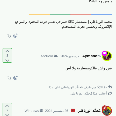
بلوس ولا البانكا.
محمد الورياغلي | مستشار SEO خبير في تقييم جودة المحتوى والمواقع
الإلكترونيّة وتحسين تجربة المستخدم.
رَدّ
3
Aymane
26 ديسمبر 2024
Android
فين واش فالكوميسارية ولا آش
رَدّ
تمّ الرّدّ من طرف
مُحمَّد الورياغلي
على هذا
أعجَب هذا
مُحمَّد الورياغلي
.
2
مُحمَّد الورياغلي
26 ديسمبر 2024
Windows