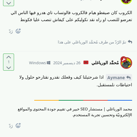
الكروب كان صيفطو هيام فالكروب فالوتساب تاي هدرو فيها الناس الي
تعرضو للنصب او راه نقد نكوليكم على كيفاش تنصب عليا فكونط
رَدّ
تمّ الرّدّ من طرف
مُحمَّد الورياغلي
على هذا
1
مُحمَّد الورياغلي
26 ديسمبر 2024
Windows
اذا شرحتيلنا كيف وقعلك نقدرو نقتارحو حلول ولا
Aymane
احتياطات نلمستقبل.
محمد الورياغلي | مستشار SEO خبير في تقييم جودة المحتوى والمواقع
الإلكترونيّة وتحسين تجربة المستخدم.
رَدّ