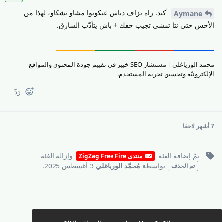
أكيد. راه بزاف دناس عيكونوا مشاو تشكاو، لهذا من
Aymane
الأحس حتى نتا تمشي تجيب حقك + باش يتأدّب السارق.
محمد الورياغلي | مستشار SEO خبير في تقييم جودة المحتوى والمواقع
الإلكترونيّة وتحسين تجربة المستخدم.
رَدّ
7 أشهر
لاحقا
تمّ إضافة
الفئة
وإزالة
الفئة
منتدى ZigZag Free Fire
بواسطة
مُحمَّد الورياغلي
3 أغسطس 2025
.
تم الحذف