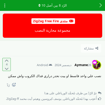
الرّد
8
مِن أصل
10
منتدى ZigZag Free Fire
مجموعة محاربة النصب
مشاركة
4
Aymane
26 ديسمبر 2024
Android
نصب علي واحد فانسط او بيت نحدر دراري فداك الكروب واش ممكن
رَدّ
تمّ الرّدّ من طرف
مُحمَّد الورياغلي
على هذا
أُعجِب بهذا
مُحمَّد الورياغلي
,
يوسف كيروسين
, و
هيثم أيت محمد ZigZag-ff
.