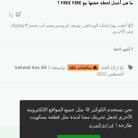
ما هي أجمل لحظة عشتها مع FREE FIRE ؟
رَدّ
أُعجِب بهذا
مُحمَّد الورياغلي
,
يوسف كيروسين
,
هيثم أيت محمد ZigZag-ff
,
و
من الآخرين
.
7 أشهر
لاحقا
تمّ إزالة
الفئة
بواسِطة
3
Sahand Aso Ali
مناقشات عامّة
أغسطس 2025
.
كتابة رد 🖊️
نحن نستخدم الكوكيز 🍪 مثل جميع المواقع الإلكترونية
الأخرى لجعل تجربتك معنا لذيذة مثل قطعة بسكويت
طازجة !
قراءة المزيد