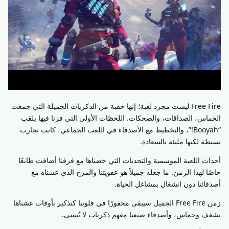
Free Fire ليست مجرد لعبة؛ إنها حقبة من الذكريات الجميلة التي جمعت
الحماس، الصداقات، والضحكات. اللحظات الأولى التي فزنا فيها بلقب
“Booyah!”، والتخطيط مع الأصدقاء في اللعب الجماعي، كانت تجارب
بسيطة لكنها مليئة بالسعادة.
أحداث اللعبة الموسمية والتحديات التي خضناها مع فرقنا أضافت طابعًا
خاصًا لهذا الزمن. ما جعله جميلاً هو عفويتنا والمرح الذي عشناه مع
أصدقائنا دون انشغال بمشاغل الحياة.
زمن Free Fire الجميل سيبقى محفورًا في قلوبنا كتذكير بأوقات عشناها
بشغف وحماس، وأصدقاء صنعنا معهم ذكريات لا تُنسى.