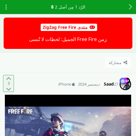
الرّد
1
مِن أصل
2
منتدى ZigZag Free Fire
زمن Free Fire الجميل: لحظات لا تُنسى
مشاركة
3
Saad
27 ديسمبر 2024
iPhone