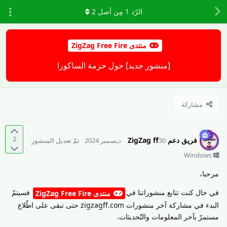
الرّد
1
مِن أصل
2
منتدى ZigZag Free Fire
[منشور جديد] حول حزمة الساكورا
مشاركة
2
فريق دعم ZigZag ff
30 ديسمبر 2024
تمّ تعديل المنشور
Windows
مرحبا،
في حال كنت تتابع منشوراتنا في
فسيتمّ
منتدى ZigZag Free Fire
البدء في مشاركة آخر منشورات zigzagff.com حتى تبقى على اطّلاع
مستمرّ بآخر المعلومات والتّحديثات.