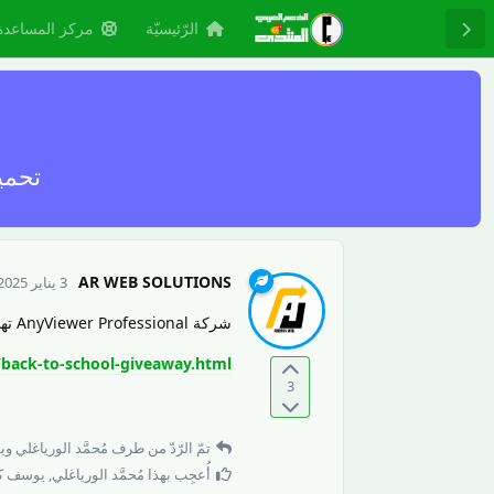
الرّئيسيّة
مركز المساعدة
تحميل AnyViewer Professional 
AR WEB SOLUTIONS
3 يناير 2025
شركة AnyViewer Professional تهدي رخصة مجانية لمدة عام ، زر موفعهم الرسمي
back-to-school-giveaway.html
3
تمّ الرّدّ من طرف
مُحمَّد الورياغلي
و
ي
أُعجِب بهذا
مُحمَّد الورياغلي
,
يوسف ك