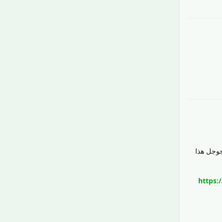
رَدّ
 التفعيل وجدت في جوجل هذا
https:
رَدّ