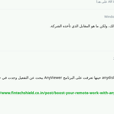
AR 
على هذا
Wind
ك، ولكن ما هو المقابل الذي تأخذه الشركة.
توصلا عن طريق البحث ان miror و anydisk حينها تعرفت على البرنامج AnyViewer ببحث عن
//www.fintechshield.co.in/post/boost-your-remote-work-with-any