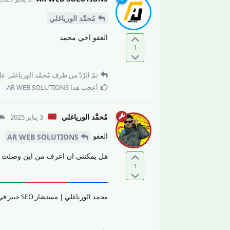
مُحمَّد الورياغلي
العفو اخي محمد
1
تمّ الرّدّ من طرف
مُحمَّد الورياغلي
على
أعجَب هذا
AR WEB SOLUTIONS
.
مُحمَّد الورياغلي
3 يناير 2025
العفو
AR WEB SOLUTIONS
هل يمكنني ان اعرف من اين وصلت ال
1
محمد الورياغلي | مستشار SEO خبير في تقييم جودة المحتوى والمواقع الإلكترونيّة وتحسين تجربة المستخدم.